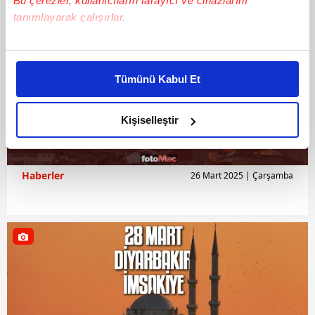
Bu çerezler, kullanıcıların tarayıcı ve cihazlarını
tanımlayarak çalışırlar.
Bu çerezlere izin vermeniz halinde sizlere özel
kişiselleştirilmiş reklamlar sunabilir, sayfalarımızda sizlere
Tümünü Kabul Et
daha iyi reklam deneyimi yaşatabiliriz. Bunu yaparken
amacımızın size daha iyi bir reklam deneyimi sunmak
olduğunu ve sizlere en iyi içerikleri sunabilmek adına
Kişiselleştir
elimizden gelen çabayı gösterdiğimizi ve bu noktada,
reklamların maliyetlerimizi karşılamak noktasında tek gelir
kalemimiz olduğunu sizlere hatırlatmak isteriz.
Haberler
26 Mart 2025 | Çarşamba
Her halükârda, kullanıcılar, bu çerezlere izin vermedikleri
takdirde, kullanıcılara hedefli reklamlar
gösterilmeyecektir."
Sizlere daha iyi bir hizmet sunabilmek için İnternet
Sitemizde kendimize ve üçüncü kişilere ait çerezler
kullanılmaktadır. Bu çerezler vasıtasıyla çeşitli kişisel