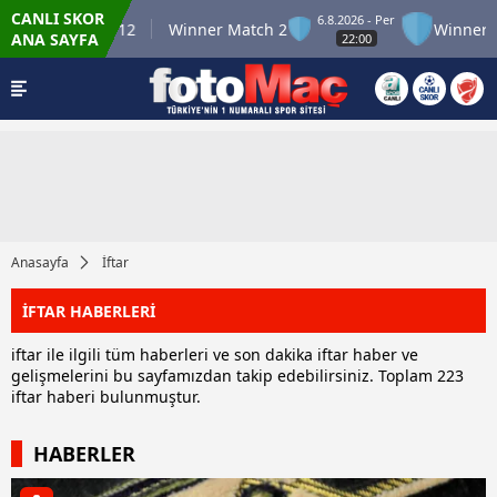
CANLI SKOR
6.8.2026 - Per
nner Match 12
Winner Match 2
Winner Mat
ANA SAYFA
22:00
Anasayfa
İftar
İFTAR HABERLERİ
iftar ile ilgili tüm haberleri ve son dakika iftar haber ve
gelişmelerini bu sayfamızdan takip edebilirsiniz. Toplam 223
iftar haberi bulunmuştur.
HABERLER