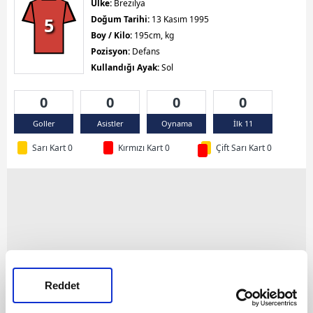
Ülke:
Brezilya
5
Doğum Tarihi:
13 Kasım 1995
Boy / Kilo:
195cm, kg
Pozisyon:
Defans
Kullandığı Ayak:
Sol
0
0
0
0
Goller
Asistler
Oynama
İlk 11
Sarı Kart 0
Kırmızı Kart 0
Çift Sarı Kart 0
Reddet