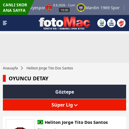
CANLI SKOR
8.8.2026 - Cum
spor
Ümraniyespor
Mardin 1969 Spor
Ö
ANA SAYFA
19:00
Anasayfa
Heliton Jorge Tito Dos Santos
OYUNCU DETAY
Göztepe
Süper Lig
Heliton Jorge Tito Dos Santos