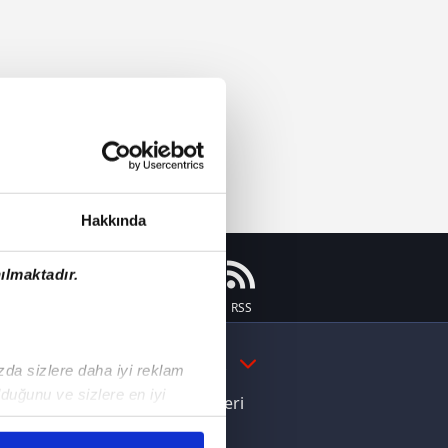
Hakkında
ılmaktadır.
Instagram
Flipboard
Youtube
RSS
DAHA FAZLA
ızda sizlere daha iyi reklam
duğunu ve sizlere en iyi
e Yamal'dan Dünya Kupası zaferi
liyetlerimizi karşılamak
ı dikkat çeken davranış