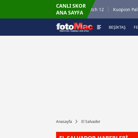
CANLI SKOR
6.8.2026 - Per
atch 35
Winner Match 12
Kuopion Palloseu
ANA SAYFA
16:00
BEŞİKTAŞ
F
Anasayfa
El Salvador