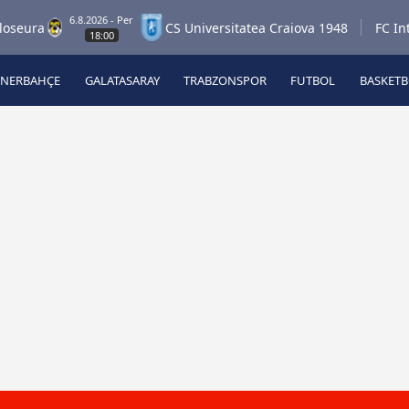
6.8.2026 - Per
ra
CS Universitatea Craiova 1948
FC Inter T
18:00
ENERBAHÇE
GALATASARAY
TRABZONSPOR
FUTBOL
BASKET
Beşiktaş
A
Fenerbahçe
A
Galatasaray
A
Trabzonspor
A
Futbol
A
Basketbol
Ziraat Türkiye Kupası
DİZİ
Diğer Sporlar