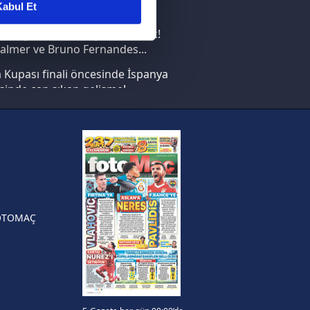
abul Et
nın en büyüğü İspanya!
ar gösterilmeyecektir."
saray transferi böyle bitirecek!
almer ve Bruno Fernandes...
çerezler kullanılmaktadır. Bu
Kupası finali öncesinde İspanya
u hizmetlerinin sunulması
sinde can sıkan gelişme!
i ve sizlere yönelik
nılacaktır.
FIFA Dünya Kupası'nı kazanana
yonluk yüzüğü verilecek
kin detaylı bilgi için Ayarlar
n Crespo, Meksika Ligi
rinden Atlas'ın yeni teknik
örü oldu
ak ve sitemizde ilgili
OTOMAÇ