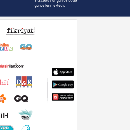
E-Gazete her gün 08:00’de
güncellenmektedir.