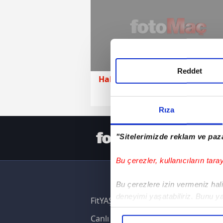
Reddet
Haberler
20 Haziran 2026 | Cum
Rıza
HER YERD
"Sitelerimizde reklam ve paza
Bu çerezler, kullanıcıların tara
Bu çerezlere izin vermeniz halin
deneyimi yaşatabiliriz. Bunu y
FitYAŞA
içerikleri sunabilmek adına el
Canlı Skor
noktasında tek gelir kalemimiz 