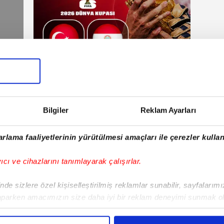
Haberler
artesi
18 Haziran 2026 | Perşembe
Bilgiler
Reklam Ayarları
E!
rlama faaliyetlerinin yürütülmesi amaçları ile çerezler kullan
iPhone
Android
iPad
Facebook
X
NSosyal
yıcı ve cihazlarını tanımlayarak çalışırlar.
de sizlere özel kişiselleştirilmiş reklamlar sunabilir, sayfalarım
aparken amacımızın size daha iyi bir reklam deneyimi sunmak ol
Fenerbahçe'de sürpriz ayrılık ihtimali!
Lamin
imizden gelen çabayı gösterdiğimizi ve bu noktada, reklamların ma
Devre arasında gelmişti
sonras
olduğunu sizlere hatırlatmak isteriz.