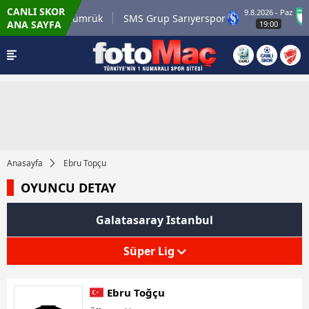
CANLI SKOR
9.8.2026 - Paz
li.com.tr Karagümrük
SMS Grup Sarıyerspor
ANA SAYFA
19:00
Anasayfa
Ebru Topçu
OYUNCU DETAY
Galatasaray Istanbul
Süper Lig
Ebru Toğçu