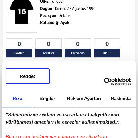
Ülke:
Türkiye
16
Doğum Tarihi:
27 Ağustos 1996
Pozisyon:
Defans
Kullandığı Ayak:
--
0
0
0
0
Goller
Asistler
Oynama
İlk 11
Sarı Kart 0
Kırmızı Kart 0
Çift Sarı Kart 0
Reddet
Rıza
Bilgiler
Reklam Ayarları
Hakkında
"Sitelerimizde reklam ve pazarlama faaliyetlerinin
yürütülmesi amaçları ile çerezler kullanılmaktadır.
Bu çerezler, kullanıcıların tarayıcı ve cihazlarını