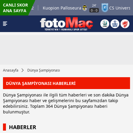
CANLI SKOR
24'
ner Match 12
Kuopion Palloseura
CS Universitate
ANA SAYFA
0
-
0
Anasayfa
Dünya Şampiyonası
DÜNYA ŞAMPİYONASI HABERLERİ
Dünya Şampiyonası ile ilgili tüm haberleri ve son dakika Dünya
Şampiyonası haber ve gelişmelerini bu sayfamızdan takip
edebilirsiniz. Toplam 364 Dünya Şampiyonası haberi
bulunmuştur.
HABERLER