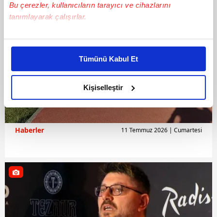
Bu çerezler, kullanıcıların tarayıcı ve cihazlarını
tanımlayarak çalışırlar.
Bu çerezlere izin vermeniz halinde sizlere özel
kişiselleştirilmiş reklamlar sunabilir, sayfalarımızda sizlere
Tümünü Kabul Et
daha iyi reklam deneyimi yaşatabiliriz. Bunu yaparken
amacımızın size daha iyi bir reklam deneyimi sunmak
olduğunu ve sizlere en iyi içerikleri sunabilmek adına
Kişiselleştir
elimizden gelen çabayı gösterdiğimizi ve bu noktada,
reklamların maliyetlerimizi karşılamak noktasında tek gelir
kalemimiz olduğunu sizlere hatırlatmak isteriz.
Haberler
11 Temmuz 2026 | Cumartesi
Her halükârda, kullanıcılar, bu çerezlere izin vermedikleri
takdirde, kullanıcılara hedefli reklamlar
gösterilmeyecektir."
Sizlere daha iyi bir hizmet sunabilmek için İnternet
Sitemizde kendimize ve üçüncü kişilere ait çerezler
kullanılmaktadır. Bu çerezler vasıtasıyla çeşitli kişisel