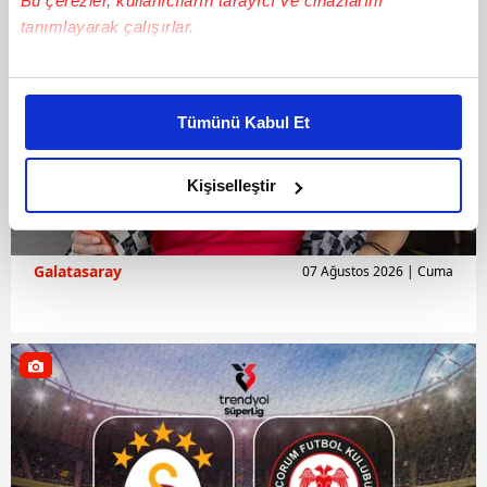
Bu çerezler, kullanıcıların tarayıcı ve cihazlarını
tanımlayarak çalışırlar.
Bu çerezlere izin vermeniz halinde sizlere özel
kişiselleştirilmiş reklamlar sunabilir, sayfalarımızda sizlere
Tümünü Kabul Et
daha iyi reklam deneyimi yaşatabiliriz. Bunu yaparken
amacımızın size daha iyi bir reklam deneyimi sunmak
olduğunu ve sizlere en iyi içerikleri sunabilmek adına
Kişiselleştir
elimizden gelen çabayı gösterdiğimizi ve bu noktada,
reklamların maliyetlerimizi karşılamak noktasında tek gelir
kalemimiz olduğunu sizlere hatırlatmak isteriz.
Galatasaray
07 Ağustos 2026 | Cuma
Her halükârda, kullanıcılar, bu çerezlere izin vermedikleri
takdirde, kullanıcılara hedefli reklamlar
gösterilmeyecektir."
Sizlere daha iyi bir hizmet sunabilmek için İnternet
Sitemizde kendimize ve üçüncü kişilere ait çerezler
kullanılmaktadır. Bu çerezler vasıtasıyla çeşitli kişisel