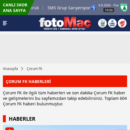
CANLI SKOR
9.8.2026 - Paz
tr Karagümrük
SMS Grup Sarıyerspor
Muğla
ANA SAYFA
19:00
Anasayfa
Çorum Fk
ÇORUM FK HABERLERİ
Çorum FK ile ilgili tüm haberleri ve son dakika Çorum FK haber
ve gelişmelerini bu sayfamızdan takip edebilirsiniz. Toplam 604
Çorum FK haberi bulunmuştur.
HABERLER