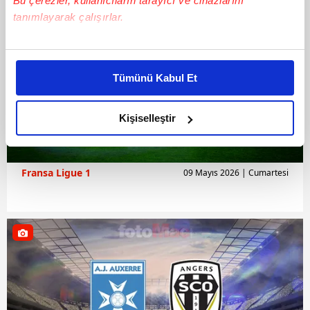
Bu çerezler, kullanıcıların tarayıcı ve cihazlarını
tanımlayarak çalışırlar.
Bu çerezlere izin vermeniz halinde sizlere özel
kişiselleştirilmiş reklamlar sunabilir, sayfalarımızda sizlere
Tümünü Kabul Et
daha iyi reklam deneyimi yaşatabiliriz. Bunu yaparken
amacımızın size daha iyi bir reklam deneyimi sunmak
olduğunu ve sizlere en iyi içerikleri sunabilmek adına
Kişiselleştir
elimizden gelen çabayı gösterdiğimizi ve bu noktada,
reklamların maliyetlerimizi karşılamak noktasında tek gelir
kalemimiz olduğunu sizlere hatırlatmak isteriz.
Fransa Ligue 1
09 Mayıs 2026 | Cumartesi
Her halükârda, kullanıcılar, bu çerezlere izin vermedikleri
takdirde, kullanıcılara hedefli reklamlar
gösterilmeyecektir."
Sizlere daha iyi bir hizmet sunabilmek için İnternet
Sitemizde kendimize ve üçüncü kişilere ait çerezler
kullanılmaktadır. Bu çerezler vasıtasıyla çeşitli kişisel