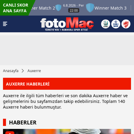
CANLI SKOR
6.8.2026 - Per
 12
Winner Match 2
Winner Match 3
Bol
ANA SAYFA
22:00
Anasayfa
Auxerre
AUXERRE HABERLERİ
Auxerre ile ilgili tüm haberleri ve son dakika Auxerre haber ve
gelişmelerini bu sayfamızdan takip edebilirsiniz. Toplam 140
Auxerre haberi bulunmuştur.
HABERLER