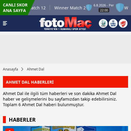
CANLI SKOR
6.8.2026 - Per
Winner Match 12
Winner Match 2
Winner
ANA SAYFA
22:00
Anasayfa
Ahmet Dal
AHMET DAL HABERLERİ
Ahmet Dal ile ilgili tüm haberleri ve son dakika Ahmet Dal
haber ve gelişmelerini bu sayfamızdan takip edebilirsiniz.
Toplam 6 Ahmet Dal haberi bulunmuştur.
HABERLER