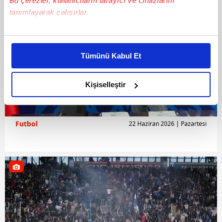
Bu çerezler, kullanıcıların tarayıcı ve cihazlarını
tanımlayarak çalışırlar.
Bu çerezlere izin vermeniz halinde sizlere özel
kişiselleştirilmiş reklamlar sunabilir, sayfalarımızda sizlere
Tümünü Kabul Et
daha iyi reklam deneyimi yaşatabiliriz. Bunu yaparken
amacımızın size daha iyi bir reklam deneyimi sunmak
olduğunu ve sizlere en iyi içerikleri sunabilmek adına
Kişiselleştir
elimizden gelen çabayı gösterdiğimizi ve bu noktada,
reklamların maliyetlerimizi karşılamak noktasında tek gelir
kalemimiz olduğunu sizlere hatırlatmak isteriz.
Futbol
22 Haziran 2026 | Pazartesi
Her halükârda, kullanıcılar, bu çerezlere izin vermedikleri
takdirde, kullanıcılara hedefli reklamlar
gösterilmeyecektir."
Sizlere daha iyi bir hizmet sunabilmek için İnternet
Sitemizde kendimize ve üçüncü kişilere ait çerezler
kullanılmaktadır. Bu çerezler vasıtasıyla çeşitli kişisel