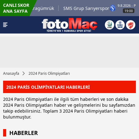
CANLI SKOR
9.8.2026 - Paz
irli.com.tr Karagümrük
SMS Grup Sarıyerspor
ANA SAYFA
19:00
Anasayfa
2024 Paris Olimpiyatları
2024 PARİS OLİMPİYATLARI HABERLERİ
2024 Paris Olimpiyatları ile ilgili tüm haberleri ve son dakika
2024 Paris Olimpiyatları haber ve gelişmelerini bu sayfamızdan
takip edebilirsiniz. Toplam 3 2024 Paris Olimpiyatları haberi
bulunmuştur.
HABERLER