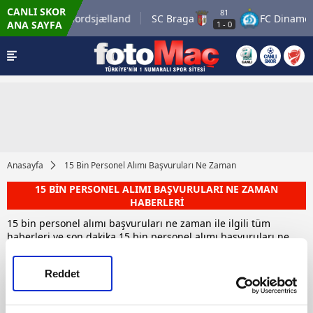
CANLI SKOR
75'
81
FC Nordsjælland
SC Braga
FC Dinamo 
ANA SAYFA
0
-
1
1
-
0
Anasayfa
15 Bin Personel Alımı Başvuruları Ne Zaman
15 BİN PERSONEL ALIMI BAŞVURULARI NE ZAMAN
HABERLERİ
15 bin personel alımı başvuruları ne zaman ile ilgili tüm
haberleri ve son dakika 15 bin personel alımı başvuruları ne
zaman haber ve gelişmelerini bu sayfamızdan takip
edebilirsiniz. Toplam 1 15 bin personel alımı başvuruları ne
Reddet
zaman haberi bulunmuştur.
HABERLER