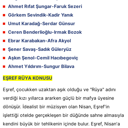
Ahmet Rıfat Şungar-Faruk Sezeri
Görkem Sevindik-Kadir Yanık
Umut Karadağ-Serdar Günsur
Ceren Benderlioğlu-Irmak Bozok
Ebrar Karabakan-Afra Akyol
Şener Savaş-Sadık Güleryüz
Aşkın Şenol-Cemil Hacıbegoviç
Ahmet Yıldırım-Sungur Bilava
EŞREF RÜYA KONUSU
Eşref, çocukken uzaktan aşık olduğu ve "Rüya" adını
verdiği kızı yıllarca ararken güçlü bir mafya üyesine
dönüşür. İdealist bir müzisyen olan Nisan, Eşref'in
işlettiği otelde gerçekleşen bir düğünde sahne almasıyla
kendini büyük bir tehlikenin içinde bulur. Eşref, Nisan'a