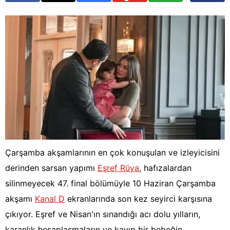
Çarşamba akşamlarının en çok konuşulan ve izleyicisini
derinden sarsan yapımı
Eşref Rüya
, hafızalardan
silinmeyecek 47. final bölümüyle 10 Haziran Çarşamba
akşamı
Kanal D
ekranlarında son kez seyirci karşısına
çıkıyor. Eşref ve Nisan'ın sınandığı acı dolu yılların,
karanlık hesaplaşmaların ve kayıp bir bebeğin