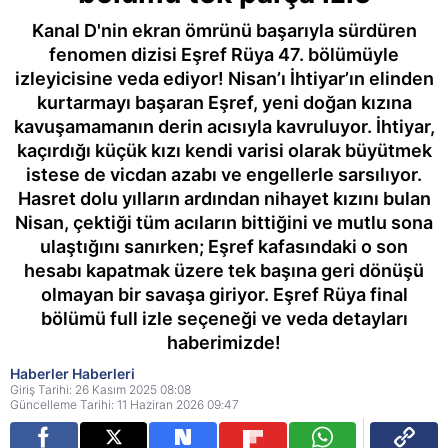
Kanal D'nin ekran ömrünü başarıyla sürdüren
fenomen dizisi Eşref Rüya 47. bölümüyle
izleyicisine veda ediyor! Nisan’ı İhtiyar’ın elinden
kurtarmayı başaran Eşref, yeni doğan kızına
kavuşamamanın derin acısıyla kavruluyor. İhtiyar,
kaçırdığı küçük kızı kendi varisi olarak büyütmek
istese de vicdan azabı ve engellerle sarsılıyor.
Hasret dolu yılların ardından nihayet kızını bulan
Nisan, çektiği tüm acıların bittiğini ve mutlu sona
ulaştığını sanırken; Eşref kafasındaki o son
hesabı kapatmak üzere tek başına geri dönüşü
olmayan bir savaşa giriyor. Eşref Rüya final
bölümü full izle seçeneği ve veda detayları
haberimizde!
Haberler Haberleri
Giriş Tarihi: 26 Kasım 2025 08:08
Güncelleme Tarihi: 11 Haziran 2026 09:47