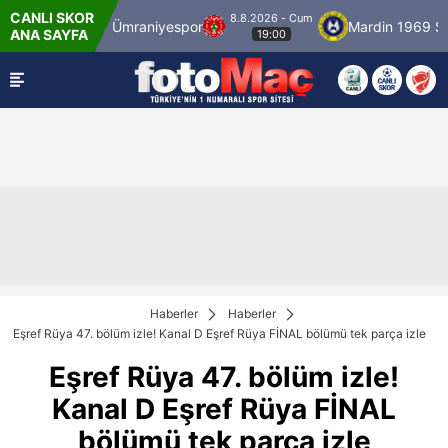
CANLI SKOR
8.8.2026 - Cum
bulspor
Ümraniyespor
Mardin 1969 Spor
ANA SAYFA
19:00
Haberler
Haberler
Eşref Rüya 47. bölüm izle! Kanal D Eşref Rüya FİNAL bölümü tek parça izle
Eşref Rüya 47. bölüm izle!
Kanal D Eşref Rüya FİNAL
bölümü tek parça izle