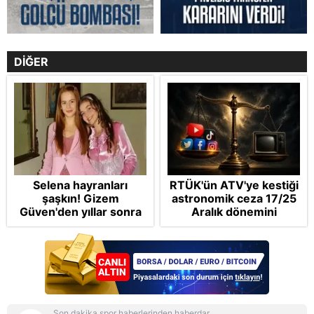
DİĞER
Selena hayranları
RTÜK'ün ATV'ye kestiği
şaşkın! Gizem
astronomik ceza 17/25
Güven'den yıllar sonra
Aralık dönemini
gelen Cansu Demirci
anımsattı! Milli yayınlara
itirafı! "Konuşmuyoruz"
"yaptırım" kıskacı:
Turkuvaz Medya neden
hedefte?
Son dakika spor haberlerinden haberdar