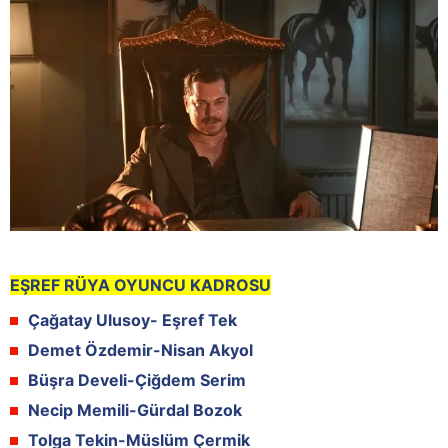
EŞREF RÜYA OYUNCU KADROSU
Çağatay Ulusoy- Eşref Tek
Demet Özdemir-Nisan Akyol
Büşra Develi-Çiğdem Serim
Necip Memili-Gürdal Bozok
Tolga Tekin-Müslüm Çermik