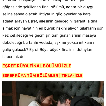
gölgesinde şekillenen final bölümü, adeta bir duygu
seline sahne olacak. İhtiyar'ın güç oyunlarına karşı
adalet arayan Eşref, ailesinin geleceğini garanti altına
almak için hayatının en büyük riskini alıyor. Silahların son
kez çekileceği ve geçmişin tüm günahlarının masaya
döküleceği bu tarihi vedada, aşk mı yoksa intikam mı
galip gelecek? Eşref Rüya büyük finalinin detayları
haberimizde!
EŞREF RÜYA FİNAL BÖLÜMÜ İZLE
EŞREF RÜYA TÜM BÖLÜMLER | TIKLA-İZLE