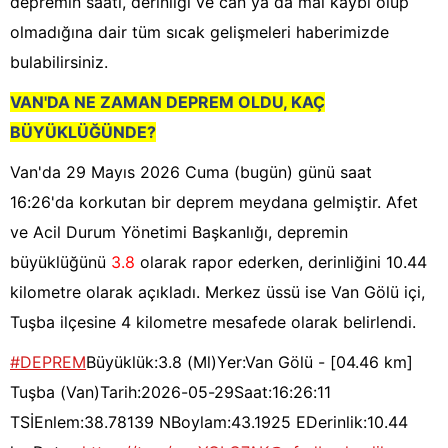
depremin saati, derinliği ve can ya da mal kaybı olup
olmadığına dair tüm sıcak gelişmeleri haberimizde
bulabilirsiniz.
VAN'DA NE ZAMAN DEPREM OLDU, KAÇ
BÜYÜKLÜĞÜNDE?
Van'da 29 Mayıs 2026 Cuma (bugün) günü saat
16:26'da korkutan bir deprem meydana gelmiştir. Afet
ve Acil Durum Yönetimi Başkanlığı, depremin
büyüklüğünü
3.8
olarak rapor ederken, derinliğini 10.44
kilometre olarak açıkladı. Merkez üssü ise Van Gölü içi,
Tuşba ilçesine 4 kilometre mesafede olarak belirlendi.
#DEPREM
Büyüklük:3.8 (Ml)Yer:Van Gölü - [04.46 km]
Tuşba (Van)Tarih:2026-05-29Saat:16:26:11
TSİEnlem:38.78139 NBoylam:43.1925 EDerinlik:10.44