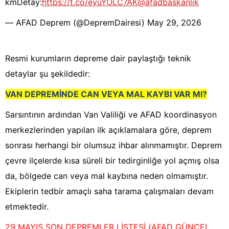
kmDetay:
https://t.co/eyuYOLC7AK
@afadbaskanlik
— AFAD Deprem (@DepremDairesi)
May 29, 2026
Resmi kurumların depreme dair paylaştığı teknik
detaylar şu şekildedir:
VAN DEPREMİNDE CAN VEYA MAL KAYBI VAR MI?
Sarsıntının ardından Van Valiliği ve AFAD koordinasyon
merkezlerinden yapılan ilk açıklamalara göre, deprem
sonrası herhangi bir olumsuz ihbar alınmamıştır. Deprem
çevre ilçelerde kısa süreli bir tedirginliğe yol açmış olsa
da, bölgede can veya mal kaybına neden olmamıştır.
Ekiplerin tedbir amaçlı saha tarama çalışmaları devam
etmektedir.
29 MAYIS SON DEPREMLER LİSTESİ (AFAD GÜNCEL