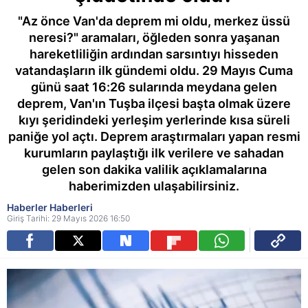
"Az önce Van'da deprem mi oldu, merkez üssü
neresi?" aramaları, öğleden sonra yaşanan
hareketliliğin ardından sarsıntıyı hisseden
vatandaşların ilk gündemi oldu. 29 Mayıs Cuma
günü saat 16:26 sularında meydana gelen
deprem, Van'ın Tuşba ilçesi başta olmak üzere
kıyı şeridindeki yerleşim yerlerinde kısa süreli
paniğe yol açtı. Deprem araştırmaları yapan resmi
kurumların paylaştığı ilk verilere ve sahadan
gelen son dakika valilik açıklamalarına
haberimizden ulaşabilirsiniz.
Haberler Haberleri
Giriş Tarihi: 29 Mayıs 2026 16:50