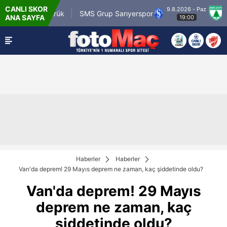
CANLI SKOR
9.8.2026 - Paz
tr Karagümrük
SMS Grup Sarıyerspor
Muğlas
ANA SAYFA
19:00
Haberler
Haberler
Van'da deprem! 29 Mayıs deprem ne zaman, kaç şiddetinde oldu?
Van'da deprem! 29 Mayıs
deprem ne zaman, kaç
şiddetinde oldu?