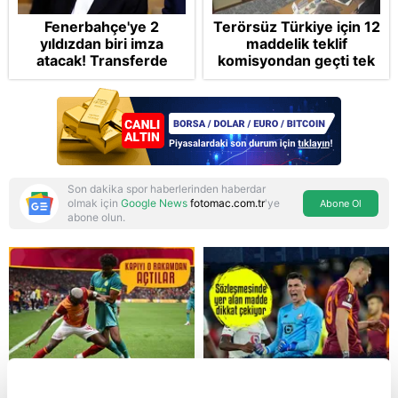
Fenerbahçe'ye 2
Terörsüz Türkiye için 12
yıldızdan biri imza
maddelik teklif
atacak! Transferde
komisyondan geçti tek
golcü harekatı...
madde değişti!
Soruşturma ve cezalar
hangi şartlarda
ertelenecek?
Son dakika spor haberlerinden haberdar
olmak için
Google News
fotomac.com.tr
'ye
Abone Ol
abone olun.
Reddet