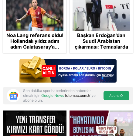
Noa Lang referans oldu!
Başkan Erdoğan'dan
Hollandalı yıldız adım
Suudi Arabistan
adım Galatasaray’a...
çıkarması: Temaslarda
bulunacak
Son dakika spor haberlerinden haberdar
olmak için
Google News
fotomac.com.tr
'ye
Abone Ol
abone olun.
Reddet