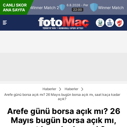
CANLI SKOR
6.8.2026 - Per
tch 12
Winner Match 2
Winner Match 3
B
ANA SAYFA
22:00
Haberler
Haberler
Arefe günü borsa açık mı? 26 Mayıs bugün borsa açık mı, saat kaça kadar
açık?
Arefe günü borsa açık mı? 26
Mayıs bugün borsa açık mı,