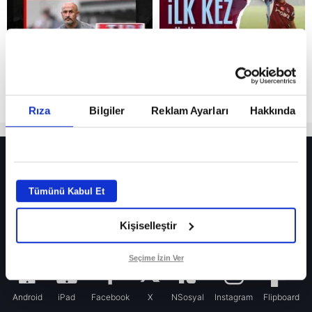
Rıza
Bilgiler
Reklam Ayarları
Hakkında
HER YERDE!
Fenerbahçe’de sürpriz ayrılık ihtimali! Devre arasında gelmişti
Tümünü Kabul Et
Fenerbahçe’nin yeni transferi Mason Greenwood için olay sözler!
Kişiselleştir
Galatasaray’da rota yeniden Thiago Almada!
iPhone
Seçime İzin Ver
Android
iPad
Facebook
X
NSosyal
Instagram
Flipboard