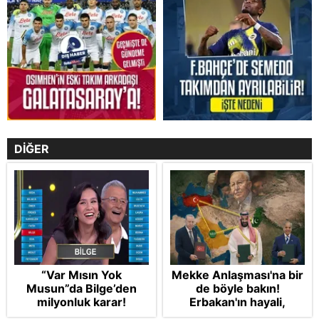
DİĞER
“Var Mısın Yok
Mekke Anlaşması'na bir
Musun”da Bilge’den
de böyle bakın!
milyonluk karar!
Erbakan'ın hayali,
Cumhur'un vizyonu: