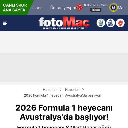
CANLI SKOR
um
8.8.2026 - Cum
İstanbulspor
Ümraniyespor
Mardin 
ANA SAYFA
19:00
Haberler
Haberler
2026 Formula 1 heyecanı Avustralya'da başlıyor!
2026 Formula 1 heyecanı
Avustralya'da başlıyor!
Formula 1 heyecanı 8 Mart Pazar günü