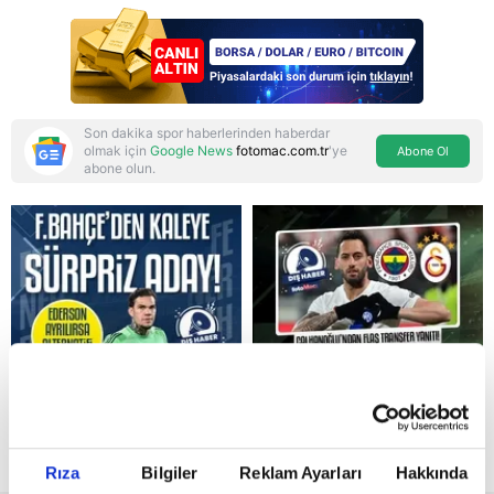
İslam NATO'suna
Başkan Erdoğan mührü
Son dakika spor haberlerinden haberdar
olmak için
Google News
fotomac.com.tr
'ye
Abone Ol
abone olun.
Reddet
Rıza
Bilgiler
Reklam Ayarları
Hakkında