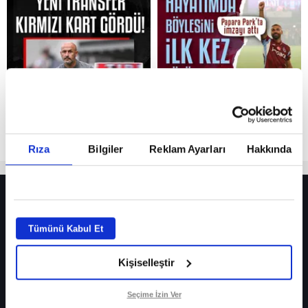
Reddet
Rıza
Bilgiler
Reklam Ayarları
Hakkında
HER YERDE!
Fenerbahçe’de sürpriz ayrılık ihtimali! Devre arasında gelmişti
Tümünü Kabul Et
Fenerbahçe’nin yeni transferi Mason Greenwood için olay sözler!
Kişiselleştir
Galatasaray’da rota yeniden Thiago Almada!
iPhone
Seçime İzin Ver