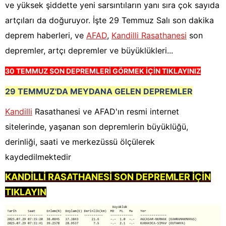
ve yüksek şiddette yeni sarsıntıların yanı sıra çok sayıda
artçıları da doğuruyor. İşte 29 Temmuz Salı son dakika
deprem haberleri, ve
AFAD
,
Kandilli Rasathanesi
son
depremler, artçı depremler ve büyüklükleri...
30 TEMMUZ SON DEPREMLERİ GÖRMEK İÇİN TIKLAYINIZ
29 TEMMUZ'DA MEYDANA GELEN DEPREMLER
Kandilli
Rasathanesi ve AFAD'ın resmi internet
sitelerinde, yaşanan son depremlerin büyüklüğü,
derinliği, saati ve merkezüssü ölçülerek
kaydedilmektedir
KANDİ
LLİ RA
S
A
T
HAN
ESİ SON DEPREMLER İÇİN
TIKLAYIN