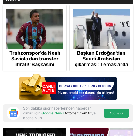
Trabzonspor’da Noah
Başkan Erdoğan'dan
Saviolo’dan transfer
Suudi Arabistan
itirafı! ‘Başkasını
çıkarması: Temaslarda
izlemeye geldi’
bulunacak
Son dakika spor haberlerinden haberdar
olmak için
Google News
fotomac.com.tr
'ye
Abone Ol
abone olun.