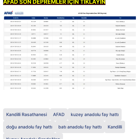
AFAD S
O
N D
EPREMLER İÇİN TIKLAYIN
Kandilli Rasathanesi
AFAD
kuzey anadolu fay hattı
doğu anadolu fay hattı
batı anadolu fay hattı
Kandilli