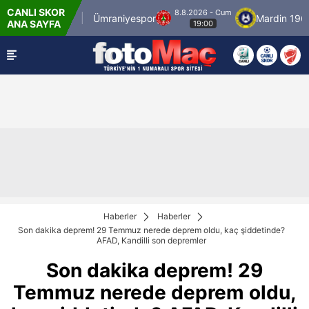
CANLI SKOR
8.8.2026 - Cum
İstanbulspor
Ümraniyespor
Mardin 1969 Sp
ANA SAYFA
19:00
Haberler
Haberler
Son dakika deprem! 29 Temmuz nerede deprem oldu, kaç şiddetinde?
AFAD, Kandilli son depremler
Son dakika deprem! 29
Temmuz nerede deprem oldu,