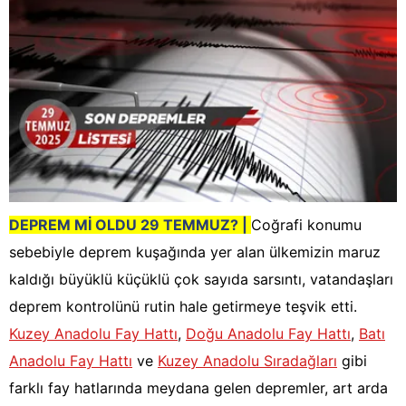
DEPREM Mİ OLDU 29 TEMMUZ?
|
Coğrafi konumu
sebebiyle deprem kuşağında yer alan ülkemizin maruz
kaldığı büyüklü küçüklü çok sayıda sarsıntı, vatandaşları
deprem kontrolünü rutin hale getirmeye teşvik etti.
Kuzey Anadolu Fay Hattı
,
Doğu Anadolu Fay Hattı
,
Batı
Anadolu Fay Hattı
ve
Kuzey Anadolu Sıradağları
gibi
farklı fay hatlarında meydana gelen depremler, art arda