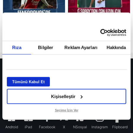
Rıza
Bilgiler
Reklam Ayarları
Hakkında
HER YERDE!
Fenerbahçe’de sürpriz ayrılık ihtimali! Devre arasında gelmişti
Tümünü Kabul Et
Fenerbahçe’nin yeni transferi Mason Greenwood için olay sözler!
Kişiselleştir
Galatasaray’da rota yeniden Thiago Almada!
iPhone
Seçime İzin Ver
Android
iPad
Facebook
X
NSosyal
Instagram
Flipboard