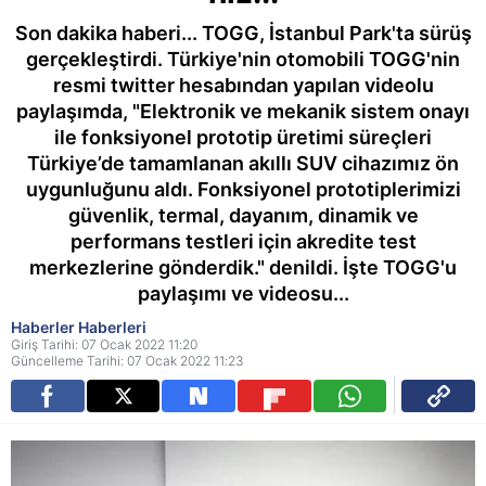
Son dakika haberi... TOGG, İstanbul Park'ta sürüş
gerçekleştirdi. Türkiye'nin otomobili TOGG'nin
resmi twitter hesabından yapılan videolu
paylaşımda, "Elektronik ve mekanik sistem onayı
ile fonksiyonel prototip üretimi süreçleri
Türkiye’de tamamlanan akıllı SUV cihazımız ön
uygunluğunu aldı. Fonksiyonel prototiplerimizi
güvenlik, termal, dayanım, dinamik ve
performans testleri için akredite test
merkezlerine gönderdik." denildi. İşte TOGG'u
paylaşımı ve videosu...
Haberler Haberleri
Giriş Tarihi: 07 Ocak 2022 11:20
Güncelleme Tarihi: 07 Ocak 2022 11:23