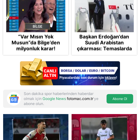
“Var Mısın Yok
Başkan Erdoğan'dan
Musun”da Bilge’den
Suudi Arabistan
milyonluk karar!
çıkarması: Temaslarda
bulunacak
Son dakika spor haberlerinden haberdar
olmak için
Google News
fotomac.com.tr
'ye
Abone Ol
abone olun.
Reddet