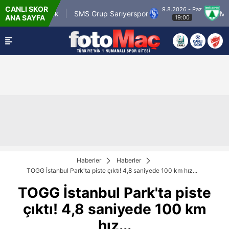
CANLI SKOR
9.8.2026 - Paz
.tr Karagümrük
SMS Grup Sarıyerspor
Muğla
ANA SAYFA
19:00
Haberler
Haberler
TOGG İstanbul Park'ta piste çıktı! 4,8 saniyede 100 km hız...
TOGG İstanbul Park'ta piste
çıktı! 4,8 saniyede 100 km
hız...