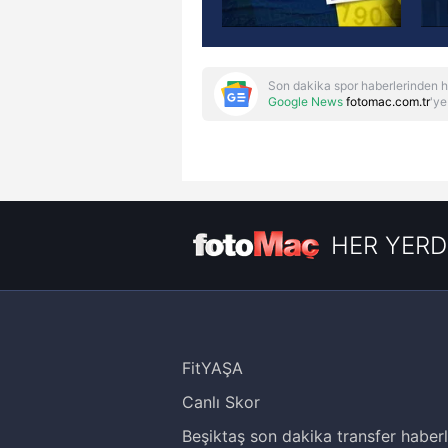
Son dakika spor haberlerinden h
Google News
fotomac.com.tr
'ye
HER YERD
FitYAŞA
Canlı Skor
Beşiktaş son dakika transfer haberl