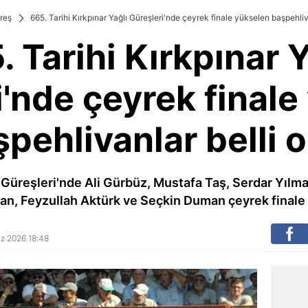
reş
665. Tarihi Kırkpınar Yağlı Güreşleri'nde çeyrek finale yükselen başpehliv
. Tarihi Kırkpınar Y
i'nde çeyrek finale
pehlivanlar belli 
ı Güreşleri'nde Ali Gürbüz, Mustafa Taş, Serdar Yılm
n, Feyzullah Aktürk ve Seçkin Duman çeyrek finale 
uz 2026 18:48