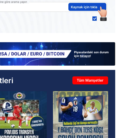
leri
Tüm Manşetler