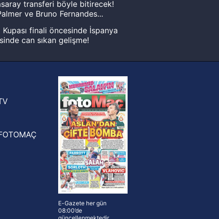
saray transferi böyle bitirecek!
almer ve Bruno Fernandes...
Kupası finali öncesinde İspanya
sinde can sıkan gelişme!
FIFA Dünya Kupası'nı kazanana
yonluk yüzüğü verilecek
n Crespo, Meksika Ligi
rinden Atlas'ın yeni teknik direktörü
TV
FOTOMAÇ
E-Gazete her gün
08:00’de
güncellenmektedir.