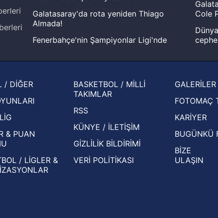
Galata
erleri
Galatasaray'da rota yeniden Thiago
Cole P
Almada!
berleri
Dünya 
Fenerbahçe'nin Şampiyonlar Ligi'nde
cephe
muhtemel rakibi belli oldu! Gornik
2026 
Zabrze'yi elerlerse...
şampi
İspanya-Arjantin finalinin ardından dış
Herna
 / DİĞER
BASKETBOL / MİLLİ
GALERİLER
basından gündem olan manşetler!
ekiple
TAKIMLAR
OYUNLARI
FOTOMAÇ 
Beşiktaş'ın UEFA Avrupa Ligi'nde 3. Ön
oldu
RSS
Eleme Turu muhtemel rakipleri belli oldu!
LİG
KARİYER
KÜNYE / İLETİŞİM
R & PUAN
BUGÜNKÜ 
MU
GİZLİLİK BİLDİRİMİ
BİZE
BOL / LİGLER &
VERİ POLİTİKASI
ULAŞIN
İZASYONLAR