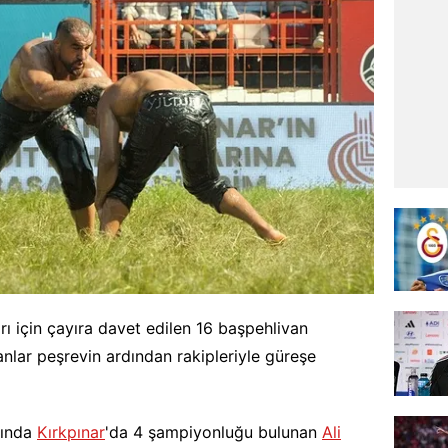
rı için çayıra davet edilen 16 başpehlivan
vanlar peşrevin ardından rakipleriyle güreşe
şında
Kırkpınar
'da 4 şampiyonluğu bulunan
Ali