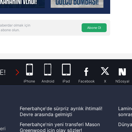
aberdar olmak için
Abone Ol
 abone olun.
E!
iPhone
Android
iPad
Facebook
X
NSosyal
Fenerbahçe'de sürpriz ayrılık ihtimali!
Lamin
Devre arasında gelmişti
sonras
Fenerbahçe'nin yeni transferi Mason
Dünya
eri
Greenwood için olay sözler!