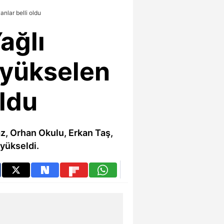
anlar belli oldu
ağlı
 yükselen
oldu
az, Orhan Okulu, Erkan Taş,
yükseldi.