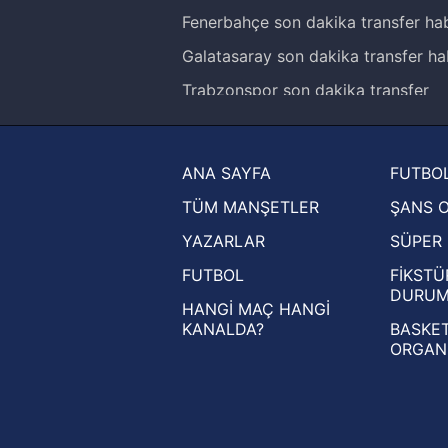
Fenerbahçe son dakika transfer hab
Galatasaray son dakika transfer ha
Trabzonspor son dakika transfer
haberleri
Trendyol Süper Lig haberleri
ANA SAYFA
FUTBOL
Ziraat Türkiye Kupası haberleri
TÜM MANŞETLER
ŞANS 
UEFA Şampiyonlar Ligi haberleri
YAZARLAR
SÜPER 
UEFA Avrupa Ligi haberleri
FUTBOL
FİKSTÜ
UEFA Konferans Ligi haberleri
DURU
HANGİ MAÇ HANGİ
KANALDA?
BASKET
ORGAN