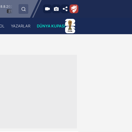
 - Cum
9.8.2026 - Paz
Keçiörengücü
Alagöz Holding Iğdır FK
30
19:00
OL
YAZARLAR
DÜNYA KUPASI
 Haber
A Haber Radyo
 Spor
A Spor Radyo
TV
A News Radio
2TV
Radyo Turkuvaz
para
Turkuvaz Romantik
Turkuvaz Efsane
Vav Tv
Radyo Soft
Radyo Energy
Turkuvaz Anadolu