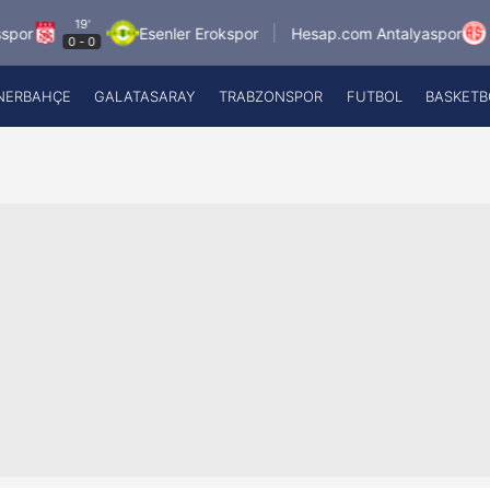
19'
8.8.2026
Esenler Erokspor
Hesap.com Antalyaspor
0
-
0
21:
NERBAHÇE
GALATASARAY
TRABZONSPOR
FUTBOL
BASKETB
Beşiktaş
A
Fenerbahçe
A
Galatasaray
A
Trabzonspor
A
Futbol
A
Basketbol
Ziraat Türkiye Kupası
DİZİ
Diğer Sporlar