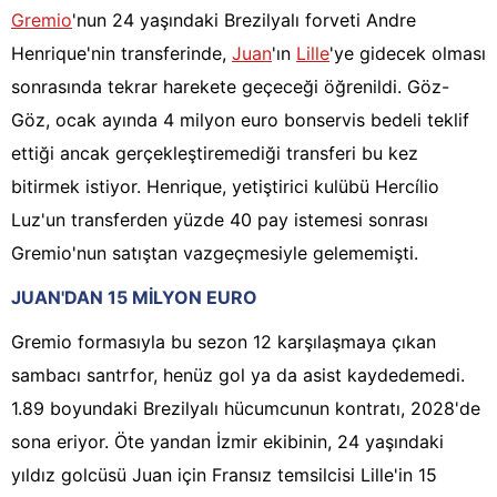
Gremio
'nun 24 yaşındaki Brezilyalı forveti Andre
Henrique'nin transferinde,
Juan
'ın
Lille
'ye gidecek olması
sonrasında tekrar harekete geçeceği öğrenildi. Göz-
Göz, ocak ayında 4 milyon euro bonservis bedeli teklif
ettiği ancak gerçekleştiremediği transferi bu kez
bitirmek istiyor. Henrique, yetiştirici kulübü Hercílio
Luz'un transferden yüzde 40 pay istemesi sonrası
Gremio'nun satıştan vazgeçmesiyle gelememişti.
JUAN'DAN 15 MİLYON EURO
Gremio formasıyla bu sezon 12 karşılaşmaya çıkan
sambacı santrfor, henüz gol ya da asist kaydedemedi.
1.89 boyundaki Brezilyalı hücumcunun kontratı, 2028'de
sona eriyor. Öte yandan İzmir ekibinin, 24 yaşındaki
yıldız golcüsü Juan için Fransız temsilcisi Lille'in 15