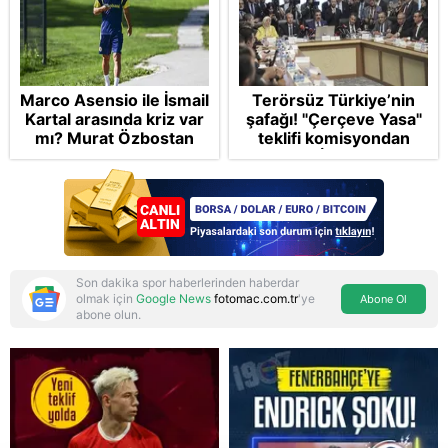
Marco Asensio ile İsmail
Terörsüz Türkiye’nin
Kartal arasında kriz var
şafağı! "Çerçeve Yasa"
mı? Murat Özbostan
teklifi komisyondan
analiz etti: Egoları da
geçti: İP ve Yeni
yönetmelisiniz
Parti'den provokasyon
Son dakika spor haberlerinden haberdar
olmak için
Google News
fotomac.com.tr
'ye
Abone Ol
abone olun.
Reddet