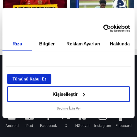
Rıza
Bilgiler
Reklam Ayarları
Hakkında
HER YERDE!
Fenerbahçe’de sürpriz ayrılık ihtimali! Devre arasında gelmişti
Tümünü Kabul Et
Fenerbahçe’nin yeni transferi Mason Greenwood için olay sözler!
Kişiselleştir
Galatasaray’da rota yeniden Thiago Almada!
iPhone
Seçime İzin Ver
Android
iPad
Facebook
X
NSosyal
Instagram
Flipboard