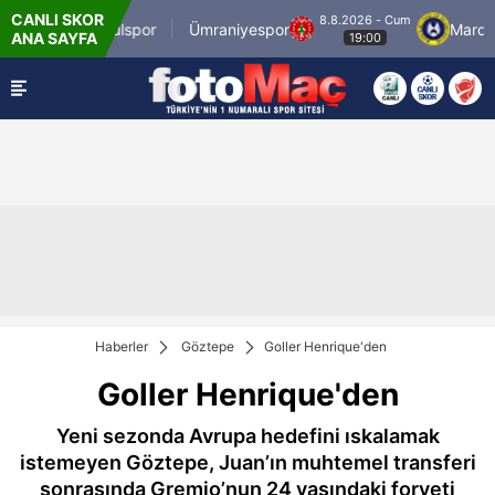
CANLI SKOR
m
8.8.2026 - Cum
İstanbulspor
Ümraniyespor
Mardin 1
ANA SAYFA
19:00
Haberler
Göztepe
Goller Henrique'den
Goller Henrique'den
Yeni sezonda Avrupa hedefini ıskalamak
istemeyen Göztepe, Juan’ın muhtemel transferi
sonrasında Gremio’nun 24 yaşındaki forveti