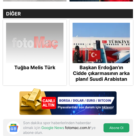
DİĞER
Tuğba Melis Türk
Başkan Erdoğan'ın
Cidde çıkarmasının arka
planı! Suudi Arabistan
ve Pakistan'la Mekke
Anlaşması: "Tel Aviv için
'ölümcül ittifak"
Son dakika spor haberlerinden haberdar
olmak için
Google News
fotomac.com.tr
'ye
Abone Ol
abone olun.