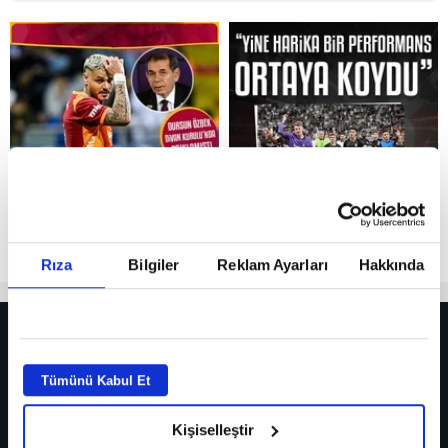
Reddet
Rıza
Bilgiler
Reklam Ayarları
Hakkında
HER YERDE!
Fenerbahçe’de sürpriz ayrılık ihtimali! Devre arasında gelmişti
Tümünü Kabul Et
Fenerbahçe’nin yeni transferi Mason Greenwood için olay sözler!
Kişiselleştir
Galatasaray’da rota yeniden Thiago Almada!
iPhone