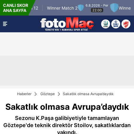
CANLI SKOR
6.8.2026 - Per
Winner Match 12
Winner Match 2
Winner Ma
ANA SAYFA
22:00
Haberler
Göztepe
Sakatlık olmasa Avrupa’daydık
Sakatlık olmasa Avrupa’daydık
Sezonu K.Paşa galibiyetiyle tamamlayan
Göztepe'de teknik direktör Stoilov, sakatlıklardan
yakındı.