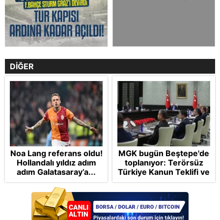
DİĞER
Noa Lang referans oldu!
MGK bugün Beştepe'de
Hollandalı yıldız adım
toplanıyor: Terörsüz
adım Galatasaray’a...
Türkiye Kanun Teklifi ve
bölgesel güvenlik
başlıkları masada