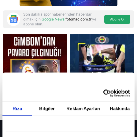
Son dakika spor haberlerinden haberdar
olmak için
Google News
fotomac.com.tr
'ye
Abone Ol
abone olun.
Reddet
Rıza
Bilgiler
Reklam Ayarları
Hakkında
HER YERDE!