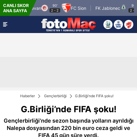
CANLI SKOR
90'
90'
FC Noah Yerevan
FC Sion
FK Jablonec
ANA SAYFA
2
-
2
2
-
0
Haberler
Gençlerbirliği
G.Birliği’nde FIFA şoku!
G.Birliği’nde FIFA şoku!
Gençlerbirliği'nde sezon başında yolların ayrıldığı
Nalepa dosyasından 220 bin euro ceza geldi ve
FIFA 45 gün süre verdi.