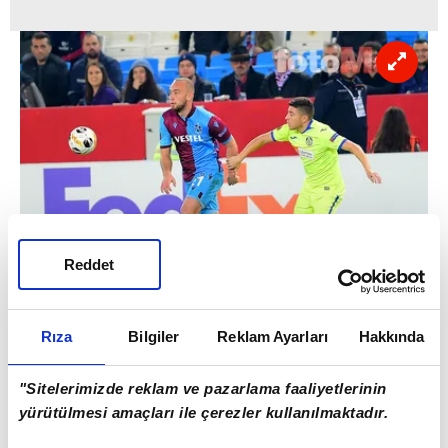
Reddet
Trabzonspor'un alt yaş takımlarında
Rıza
Bilgiler
Reklam Ayarları
Hakkında
gösterdiği performans ile dikkat çeken 20
yaşındaki Serkan Asan, bu sezonki ikinci
"Sitelerimizde reklam ve pazarlama faaliyetlerinin
UEFA Avrupa Ligi karşılaşmasına çıktı.
yürütülmesi amaçları ile çerezler kullanılmaktadır.
Serkan, bu sezon 2 kez bordo-mavili takımın