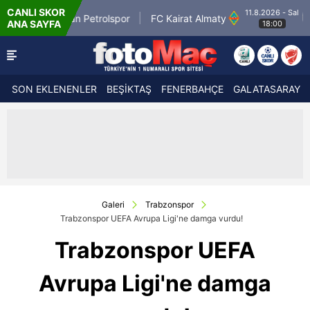
CANLI SKOR
11.8.2026 - Sal
trolspor
FC Kairat Almaty
PFC Levski Sofya
ANA SAYFA
18:00
SON EKLENENLER
BEŞİKTAŞ
FENERBAHÇE
GALATASARAY
Galeri
Trabzonspor
Trabzonspor UEFA Avrupa Ligi'ne damga vurdu!
Trabzonspor UEFA
Avrupa Ligi'ne damga