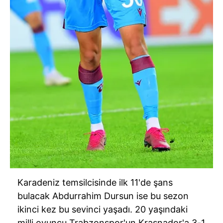
Karadeniz temsilcisinde ilk 11'de şans
bulacak Abdurrahim Dursun ise bu sezon
ikinci kez bu sevinci yaşadı. 20 yaşındaki
milli oyuncu Trabzonspor'un Krasnador'a 3-1