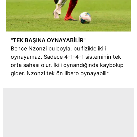
Çerezlere ilişkin tercihlerinizi aşağıda yer alan panel
vasıtasıyla belirleyebilirsiniz. Çerezlere ilişkin detaylı bilgi
için Ayarlar butonuna tıklayabilir,
Çerez Bilgilendirme
Metnimizi
ziyaret edebilirsiniz.
"TEK BAŞINA OYNAYABİLİR"
6698 sayılı Kişisel Verilerin Korunması Kanunu uyarınca
Bence Nzonzi bu boyla, bu fizikle ikili
hazırlanmış Aydınlatma Metnimizi okumak ve sitemizde
oynayamaz. Sadece 4-1-4-1 sisteminin tek
ilgili mevzuata uygun olarak kullanılan çerezlerle ilgili bilgi
orta sahası olur. İkili oynandığında kaybolup
almak için lütfen
tıklayınız
.
gider. Nzonzi tek ön libero oynayabilir.