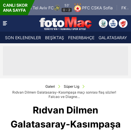
CANLI SKOR
53'
53'
v FC
PFC CSKA Sofia
FK Jablonec
F
ANA SAYFA
0
-
2
2
-
0
SON EKLENENLER
BEŞİKTAŞ
FENERBAHÇE
GALATASARAY
Galeri
Süper Lig
Rıdvan Dilmen Galatasaray-Kasımpaşa maçı sonrası flaş sözler!
Falcao ve Diagne...
Rıdvan Dilmen
Galatasaray-Kasımpaşa