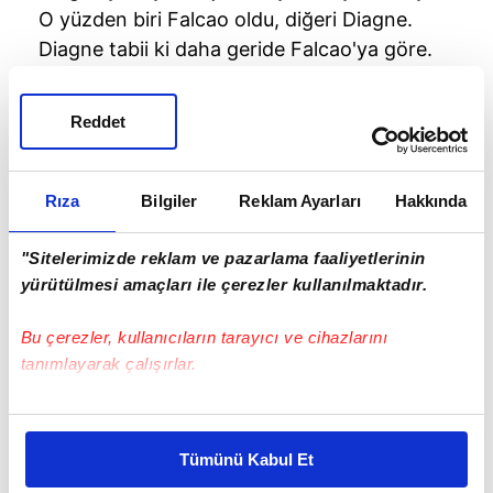
O yüzden biri Falcao oldu, diğeri Diagne.
Diagne tabii ki daha geride Falcao'ya göre.
Reddet
Rıza
Bilgiler
Reklam Ayarları
Hakkında
"Sitelerimizde reklam ve pazarlama faaliyetlerinin
yürütülmesi amaçları ile çerezler kullanılmaktadır.
Bu çerezler, kullanıcıların tarayıcı ve cihazlarını
tanımlayarak çalışırlar.
Bu çerezlere izin vermeniz halinde sizlere özel
kişiselleştirilmiş reklamlar sunabilir, sayfalarımızda sizlere
Tümünü Kabul Et
daha iyi reklam deneyimi yaşatabiliriz. Bunu yaparken