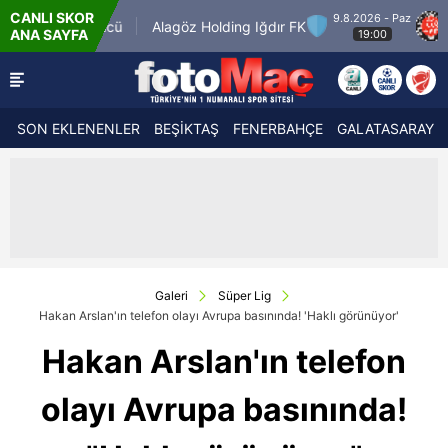
CANLI SKOR
9.8.2026 - Paz
çiörengücü
Alagöz Holding Iğdır FK
Misirli.
ANA SAYFA
19:00
SON EKLENENLER
BEŞİKTAŞ
FENERBAHÇE
GALATASARAY
Galeri
Süper Lig
Hakan Arslan'ın telefon olayı Avrupa basınında! 'Haklı görünüyor'
Hakan Arslan'ın telefon
olayı Avrupa basınında!