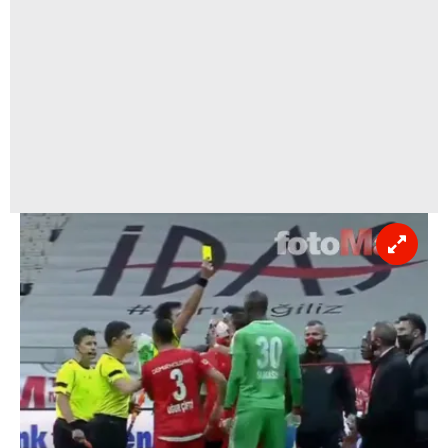
6698 sayılı Kişisel Verilerin Korunması Kanunu uyarınca
hazırlanmış Aydınlatma Metnimizi okumak ve sitemizde
ilgili mevzuata uygun olarak kullanılan çerezlerle ilgili bilgi
almak için lütfen
tıklayınız
.