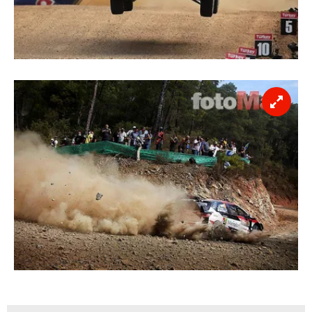
Çerezlere ilişkin tercihlerinizi aşağıda yer alan panel
vasıtasıyla belirleyebilirsiniz. Çerezlere ilişkin detaylı bilgi
için Ayarlar butonuna tıklayabilir,
Çerez Bilgilendirme
Metnimizi
ziyaret edebilirsiniz.
6698 sayılı Kişisel Verilerin Korunması Kanunu uyarınca
hazırlanmış Aydınlatma Metnimizi okumak ve sitemizde
ilgili mevzuata uygun olarak kullanılan çerezlerle ilgili bilgi
almak için lütfen
tıklayınız
.