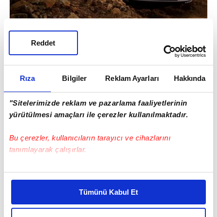
Reddet
Rıza
Bilgiler
Reklam Ayarları
Hakkında
"Sitelerimizde reklam ve pazarlama faaliyetlerinin
yürütülmesi amaçları ile çerezler kullanılmaktadır.
Bu çerezler, kullanıcıların tarayıcı ve cihazlarını
tanımlayarak çalışırlar.
Bu çerezlere izin vermeniz halinde sizlere özel
kişiselleştirilmiş reklamlar sunabilir, sayfalarımızda sizlere
Tümünü Kabul Et
daha iyi reklam deneyimi yaşatabiliriz. Bunu yaparken
amacımızın size daha iyi bir reklam deneyimi sunmak