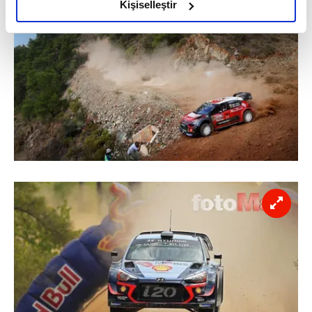
olduğunu ve sizlere en iyi içerikleri sunabilmek adına
Kişiselleştir
elimizden gelen çabayı gösterdiğimizi ve bu noktada,
reklamların maliyetlerimizi karşılamak noktasında tek gelir
kalemimiz olduğunu sizlere hatırlatmak isteriz.
Her halükârda, kullanıcılar, bu çerezlere izin vermedikleri
takdirde, kullanıcılara hedefli reklamlar
gösterilmeyecektir."
Sizlere daha iyi bir hizmet sunabilmek için İnternet
Sitemizde kendimize ve üçüncü kişilere ait çerezler
kullanılmaktadır. Bu çerezler vasıtasıyla çeşitli kişisel
verileriniz işlenmekte olup gerekli olan çerezler bilgi
toplumu hizmetlerinin sunulması amacıyla
kullanılmaktadır. Diğer çerezler, sitemizin daha işlevsel
kılınması ve kişiselleştirilmesi ve sizlere yönelik
reklam/pazarlama faaliyetlerinin yapılması, amaçlarıyla
sınırlı olarak açık rızanız dahilinde kullanılacaktır.