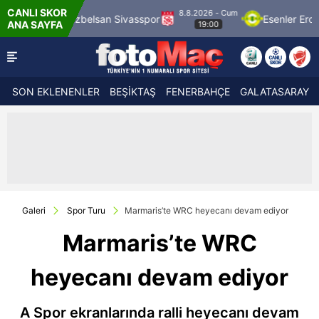
CANLI SKOR
8.8.2026 - Cum
Özbelsan Sivasspor
Esenler Erokspor
Hesa
ANA SAYFA
19:00
SON EKLENENLER
BEŞİKTAŞ
FENERBAHÇE
GALATASARAY
Galeri
Spor Turu
Marmaris’te WRC heyecanı devam ediyor
Marmaris’te WRC
heyecanı devam ediyor
A Spor ekranlarında ralli heyecanı devam