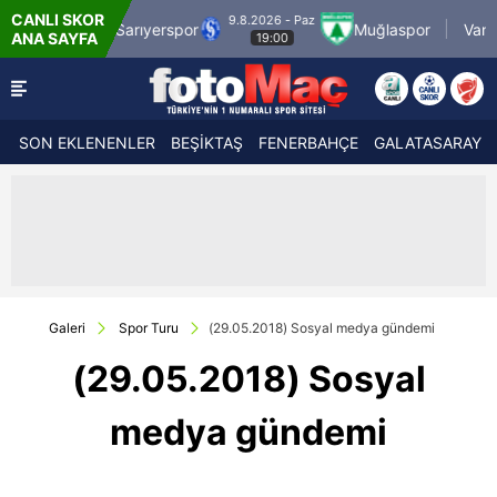
CANLI SKOR
9.8.2026 - Paz
9.8.2026 - Paz
Muğlaspor
Vanspor
Zec
ANA SAYFA
19:00
21:30
SON EKLENENLER
BEŞİKTAŞ
FENERBAHÇE
GALATASARAY
Galeri
Spor Turu
(29.05.2018) Sosyal medya gündemi
(29.05.2018) Sosyal
medya gündemi