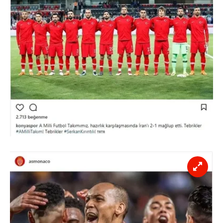
hazırlanmış Aydınlatma Metnimizi okumak ve sitemizde
ilgili mevzuata uygun olarak kullanılan çerezlerle ilgili bilgi
almak için lütfen
tıklayınız
.