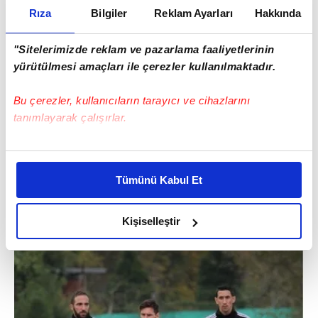
Rıza
Bilgiler
Reklam Ayarları
Hakkında
"Sitelerimizde reklam ve pazarlama faaliyetlerinin
yürütülmesi amaçları ile çerezler kullanılmaktadır.
Bu çerezler, kullanıcıların tarayıcı ve cihazlarını
tanımlayarak çalışırlar.
Bu çerezlere izin vermeniz halinde sizlere özel
kişiselleştirilmiş reklamlar sunabilir, sayfalarımızda sizlere
Tümünü Kabul Et
daha iyi reklam deneyimi yaşatabiliriz. Bunu yaparken
amacımızın size daha iyi bir reklam deneyimi sunmak
olduğunu ve sizlere en iyi içerikleri sunabilmek adına
Kişiselleştir
elimizden gelen çabayı gösterdiğimizi ve bu noktada,
reklamların maliyetlerimizi karşılamak noktasında tek gelir
kalemimiz olduğunu sizlere hatırlatmak isteriz.
Her halükârda, kullanıcılar, bu çerezlere izin vermedikleri