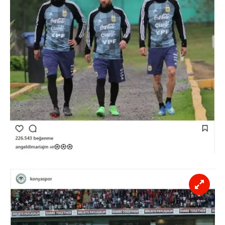
takdirde, kullanıcılara hedefli reklamlar
gösterilmeyecektir."
Sizlere daha iyi bir hizmet sunabilmek için İnternet
Sitemizde kendimize ve üçüncü kişilere ait çerezler
kullanılmaktadır. Bu çerezler vasıtasıyla çeşitli kişisel
verileriniz işlenmekte olup gerekli olan çerezler bilgi
toplumu hizmetlerinin sunulması amacıyla
kullanılmaktadır. Diğer çerezler, sitemizin daha işlevsel
kılınması ve kişiselleştirilmesi ve sizlere yönelik
reklam/pazarlama faaliyetlerinin yapılması, amaçlarıyla
sınırlı olarak açık rızanız dahilinde kullanılacaktır.
Çerezlere ilişkin tercihlerinizi aşağıda yer alan panel
vasıtasıyla belirleyebilirsiniz. Çerezlere ilişkin detaylı bilgi
için Ayarlar butonuna tıklayabilir,
Çerez Bilgilendirme
Metnimizi
ziyaret edebilirsiniz.
6698 sayılı Kişisel Verilerin Korunması Kanunu uyarınca