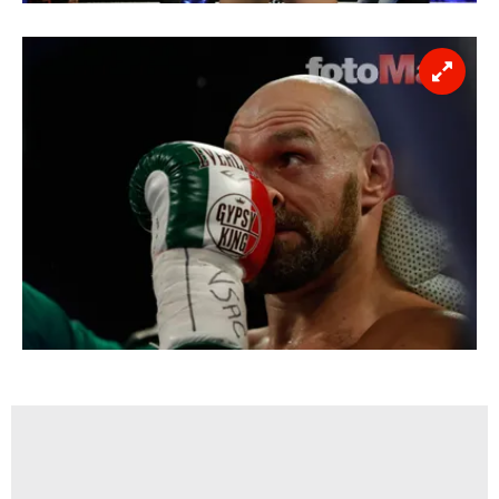
6698 sayılı Kişisel Verilerin Korunması Kanunu uyarınca
hazırlanmış Aydınlatma Metnimizi okumak ve sitemizde
ilgili mevzuata uygun olarak kullanılan çerezlerle ilgili bilgi
almak için lütfen
tıklayınız
.