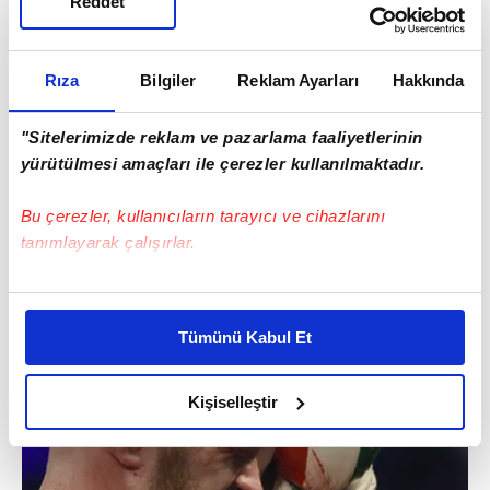
Reddet
Rıza
Bilgiler
Reklam Ayarları
Hakkında
"Sitelerimizde reklam ve pazarlama faaliyetlerinin
yürütülmesi amaçları ile çerezler kullanılmaktadır.
Bu çerezler, kullanıcıların tarayıcı ve cihazlarını
tanımlayarak çalışırlar.
Bu çerezlere izin vermeniz halinde sizlere özel
kişiselleştirilmiş reklamlar sunabilir, sayfalarımızda sizlere
Tümünü Kabul Et
daha iyi reklam deneyimi yaşatabiliriz. Bunu yaparken
amacımızın size daha iyi bir reklam deneyimi sunmak
olduğunu ve sizlere en iyi içerikleri sunabilmek adına
Kişiselleştir
elimizden gelen çabayı gösterdiğimizi ve bu noktada,
reklamların maliyetlerimizi karşılamak noktasında tek gelir
kalemimiz olduğunu sizlere hatırlatmak isteriz.