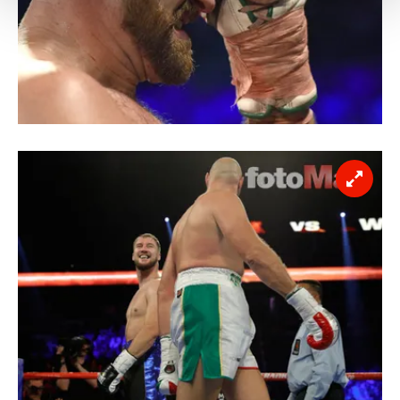
Her halükârda, kullanıcılar, bu çerezlere izin vermedikleri
takdirde, kullanıcılara hedefli reklamlar
gösterilmeyecektir."
Sizlere daha iyi bir hizmet sunabilmek için İnternet
Sitemizde kendimize ve üçüncü kişilere ait çerezler
kullanılmaktadır. Bu çerezler vasıtasıyla çeşitli kişisel
verileriniz işlenmekte olup gerekli olan çerezler bilgi
toplumu hizmetlerinin sunulması amacıyla
kullanılmaktadır. Diğer çerezler, sitemizin daha işlevsel
kılınması ve kişiselleştirilmesi ve sizlere yönelik
reklam/pazarlama faaliyetlerinin yapılması, amaçlarıyla
sınırlı olarak açık rızanız dahilinde kullanılacaktır.
Çerezlere ilişkin tercihlerinizi aşağıda yer alan panel
vasıtasıyla belirleyebilirsiniz. Çerezlere ilişkin detaylı bilgi
için Ayarlar butonuna tıklayabilir,
Çerez Bilgilendirme
Metnimizi
ziyaret edebilirsiniz.