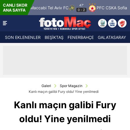
CANLI SKOR
47'
rs
Maccabi Tel Aviv FC
PFC CSKA Sofia
FK Ja
ANA SAYFA
0
-
2
SON EKLENENLER
BEŞİKTAŞ
FENERBAHÇE
GALATASARAY
Galeri
Spor Magazin
Kanlı maçın galibi Fury oldu! Yine yenilmedi
Kanlı maçın galibi Fury
oldu! Yine yenilmedi