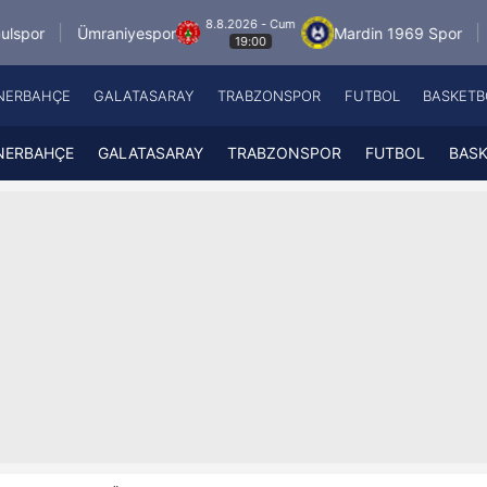
8.8.2026 - Cum
raniyespor
Mardin 1969 Spor
Özbelsan Si
19:00
NERBAHÇE
GALATASARAY
TRABZONSPOR
FUTBOL
BASKETB
Beşiktaş
A
Fenerbahçe
A
NERBAHÇE
GALATASARAY
TRABZONSPOR
FUTBOL
BAS
Galatasaray
A
Trabzonspor
A
Futbol
A
Basketbol
Ziraat Türkiye Kupası
DİZİ
Diğer Sporlar