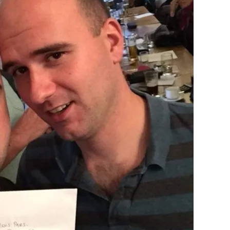
 çerezlerle ilgili bilgi almak için lütfen
tıklayınız
.