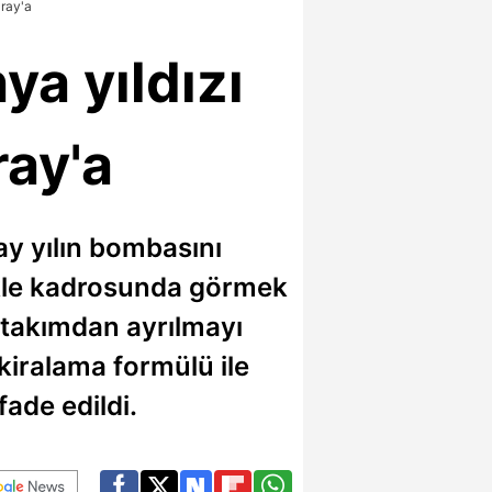
aray'a
ya yıldızı
ray'a
y yılın bombasını
likle kadrosunda görmek
e takımdan ayrılmayı
 kiralama formülü ile
ade edildi.