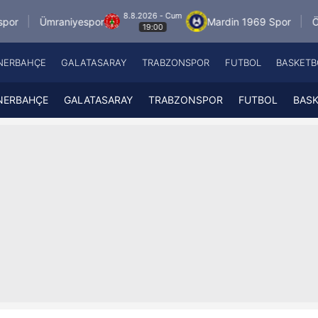
8.8.2026 - Cum
niyespor
Mardin 1969 Spor
Özbelsan Siva
19:00
NERBAHÇE
GALATASARAY
TRABZONSPOR
FUTBOL
BASKETB
Beşiktaş
A
Fenerbahçe
A
NERBAHÇE
GALATASARAY
TRABZONSPOR
FUTBOL
BAS
Galatasaray
A
Trabzonspor
A
Futbol
A
Basketbol
Ziraat Türkiye Kupası
DİZİ
Diğer Sporlar