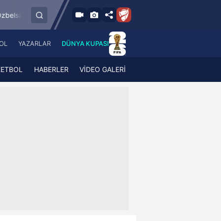
8.8.2026 - Cum
sspor
Esenler Erokspor
Hesap.com Antalya
19:00
OL
YAZARLAR
DÜNYA KUPASI
 Haber
A Haber Radyo
 Spor
A Spor Radyo
KETBOL
HABERLER
VİDEO GALERİ
TV
A News Radio
2TV
Radyo Turkuvaz
para
Turkuvaz Romantik
Turkuvaz Efsane
Vav Tv
Radyo Soft
Radyo Energy
Turkuvaz Anadolu