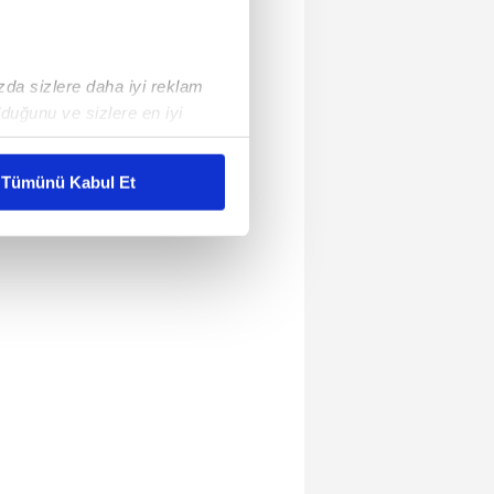
ızda sizlere daha iyi reklam
duğunu ve sizlere en iyi
liyetlerimizi karşılamak
Tümünü Kabul Et
ar gösterilmeyecektir."
çerezler kullanılmaktadır. Bu
u hizmetlerinin sunulması
i ve sizlere yönelik
nılacaktır.
kin detaylı bilgi için Ayarlar
ak ve sitemizde ilgili