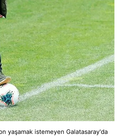
 çerezlerle ilgili bilgi almak için lütfen
tıklayınız
.
on yaşamak istemeyen Galatasaray'da