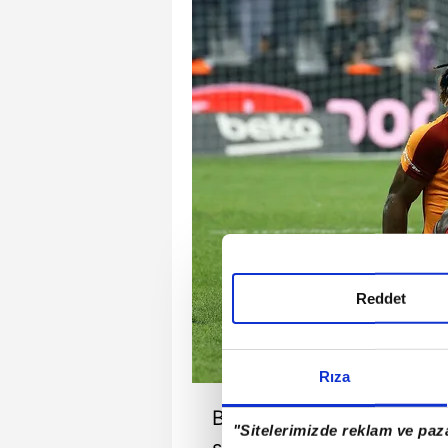
Reddet
Rıza
Bu sezon stoper tandemi
"Sitelerimizde reklam ve paza
savunmada sıkıntı yaşaya