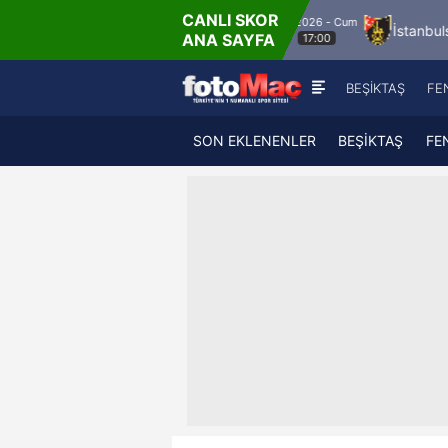
CANLI SKOR
8.8.2026 - Cum
isa FK
Bandırmaspor
İstanbulspor
Ümra
ANA SAYFA
17:00
BEŞİKTAŞ
FE
SON EKLENENLER
BEŞİKTAŞ
FE