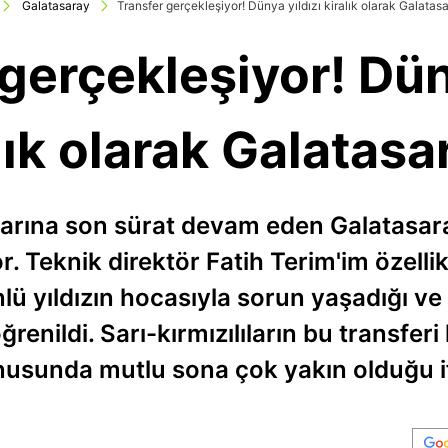
Galatasaray
Transfer gerçekleşiyor! Dünya yıldızı kiralık olarak Galatas
gerçekleşiyor! Dün
lık olarak Galatasa
larına son sürat devam eden Galatasara
r. Teknik direktör Fatih Terim'im özel
lü yıldızın hocasıyla sorun yaşadığı v
enildi. Sarı-kırmızılıların bu transferi
nusunda mutlu sona çok yakın olduğu if