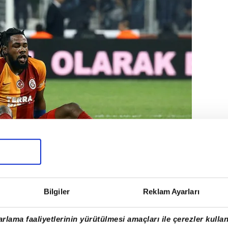
Bilgiler
Reklam Ayarları
nde yaşanan sakatlıklar sebebiyle
rlama faaliyetlerinin yürütülmesi amaçları ile çerezler kullan
n sarı-kırmızılılar beklenmedik puan