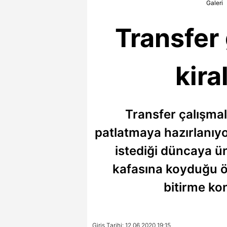
Galeri
Transfer 
kira
Transfer çalışma
patlatmaya hazırlanıyo
istediği düncaya ün
kafasına koyduğu öğr
bitirme ko
Giriş Tarihi: 12.06.2020 19:15