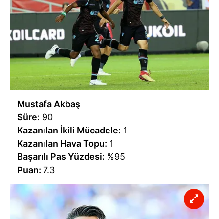
Mustafa Akbaş
Süre
: 90
Kazanılan İkili Mücadele:
1
Kazanılan Hava Topu:
1
Başarılı Pas Yüzdesi:
%95
Puan:
7.3