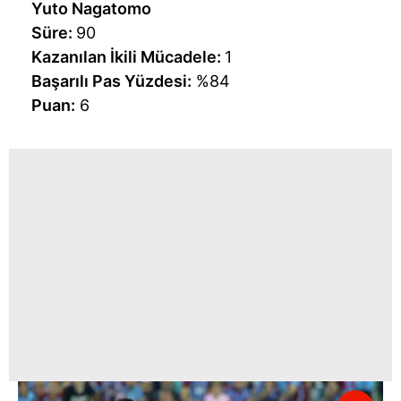
Yuto Nagatomo
Süre:
90
Kazanılan İkili Mücadele:
1
Başarılı Pas Yüzdesi:
%84
Puan:
6