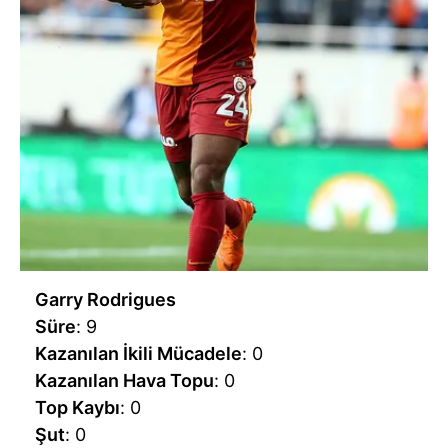
Garry Rodrigues
Süre
: 9
Kazanılan İkili Mücadele
: 0
Kazanılan Hava Topu
: 0
Top Kaybı
: 0
Şut
: 0