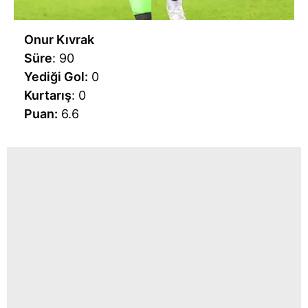
Onur Kıvrak
Süre
: 90
Yediği Gol:
0
Kurtarış
: 0
Puan:
6.6