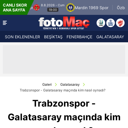
CANLI SKOR
26 - Cum
8.8.2026 -
Mardin 1969 Spor
Özbelsan Sivasspor
ANA SAYFA
9:00
19:00
SON EKLENENLER
BEŞİKTAŞ
FENERBAHÇE
GALATASARAY
Galeri
Galatasaray
Trabzonspor - Galatasaray maçında kim nasıl oynadı?
Trabzonspor -
Galatasaray maçında kim