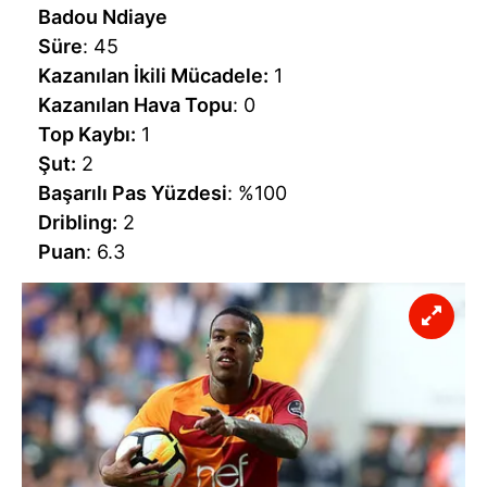
Badou Ndiaye
Süre
: 45
Kazanılan İkili Mücadele:
1
Kazanılan Hava Topu
: 0
Top Kaybı:
1
Şut:
2
Başarılı Pas Yüzdesi
: %100
Dribling:
2
Puan
: 6.3