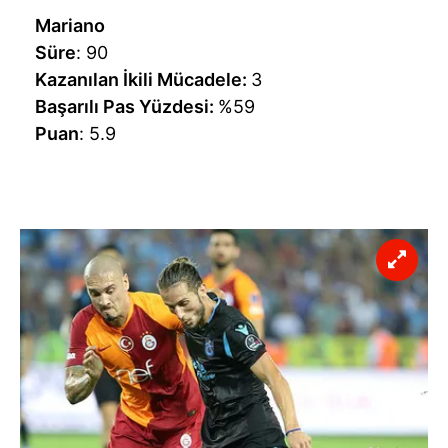
Mariano
Süre
: 90
Kazanılan İkili Mücadele:
3
Başarılı Pas Yüzdesi:
%59
Puan
: 5.9