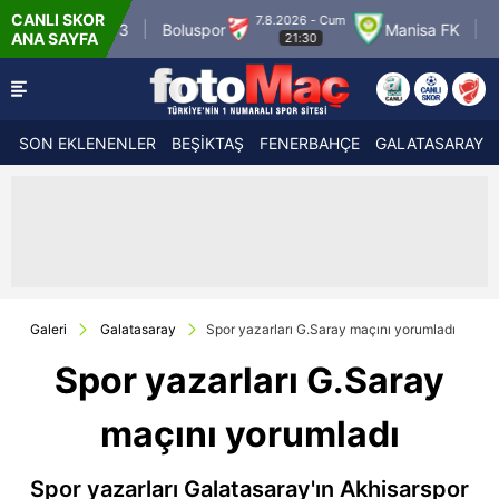
CANLI SKOR
7.8.2026 - Cum
 3
Boluspor
Manisa FK
Bandırmaspor
ANA SAYFA
21:30
SON EKLENENLER
BEŞİKTAŞ
FENERBAHÇE
GALATASARAY
Galeri
Galatasaray
Spor yazarları G.Saray maçını yorumladı
Spor yazarları G.Saray
maçını yorumladı
Spor yazarları Galatasaray'ın Akhisarspor