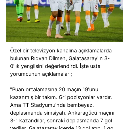
Özel bir televizyon kanalına açıklamalarda
bulunan Rıdvan Dilmen, Galatasaray'ın 3-
0'lık yengilsini değerlendirdi. İşte usta
yorumcunun açıklamaları;
"Puan ortalamasına 20 maçın 19'unu
kazanmış bir takım. Gri pozisyonlar vardır.
Ama TT Stadyumu'nda bembeyaz,
deplasmanda simsiyah. Ankaragücü maçını
3-1 kazandılar, sonraki deplasmanda 7 gol
yediler. Galatasaray içerde 13 gol atıp, 1 gol