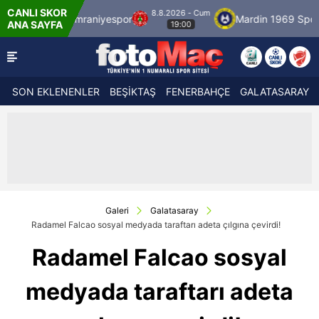
CANLI SKOR
8.8.2026 - Cum
r
Ümraniyespor
Mardin 1969 Spor
Özbe
ANA SAYFA
19:00
SON EKLENENLER
BEŞİKTAŞ
FENERBAHÇE
GALATASARAY
Galeri
Galatasaray
Radamel Falcao sosyal medyada taraftarı adeta çılgına çevirdi!
Radamel Falcao sosyal
medyada taraftarı adeta