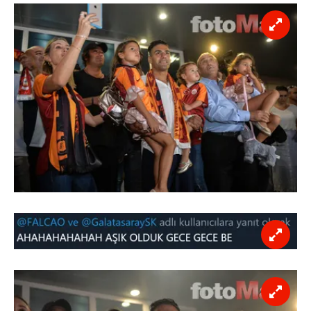
Çerezlere ilişkin tercihlerinizi aşağıda yer alan panel
vasıtasıyla belirleyebilirsiniz. Çerezlere ilişkin detaylı bilgi
için Ayarlar butonuna tıklayabilir,
Çerez Bilgilendirme
Metnimizi
ziyaret edebilirsiniz.
6698 sayılı Kişisel Verilerin Korunması Kanunu uyarınca
hazırlanmış Aydınlatma Metnimizi okumak ve sitemizde
ilgili mevzuata uygun olarak kullanılan çerezlerle ilgili bilgi
almak için lütfen
tıklayınız
.