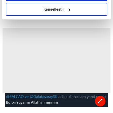
amacımızın size daha iyi bir reklam deneyimi sunmak
olduğunu ve sizlere en iyi içerikleri sunabilmek adına
Kişiselleştir
elimizden gelen çabayı gösterdiğimizi ve bu noktada,
reklamların maliyetlerimizi karşılamak noktasında tek gelir
kalemimiz olduğunu sizlere hatırlatmak isteriz.
Her halükârda, kullanıcılar, bu çerezlere izin vermedikleri
takdirde, kullanıcılara hedefli reklamlar
gösterilmeyecektir."
Sizlere daha iyi bir hizmet sunabilmek için İnternet
Sitemizde kendimize ve üçüncü kişilere ait çerezler
kullanılmaktadır. Bu çerezler vasıtasıyla çeşitli kişisel
verileriniz işlenmekte olup gerekli olan çerezler bilgi
toplumu hizmetlerinin sunulması amacıyla
kullanılmaktadır. Diğer çerezler, sitemizin daha işlevsel
kılınması ve kişiselleştirilmesi ve sizlere yönelik
reklam/pazarlama faaliyetlerinin yapılması, amaçlarıyla
sınırlı olarak açık rızanız dahilinde kullanılacaktır.