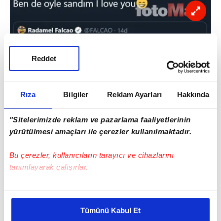
Reddet
Abdurrahim Albayrak'ta gönderinin altına
kendine has üslubuyla 'Ben de öyle sandım I
Rıza
Bilgiler
Reklam Ayarları
Hakkında
Love you' yazdı.
"Sitelerimizde reklam ve pazarlama faaliyetlerinin
yürütülmesi amaçları ile çerezler kullanılmaktadır.
Bu çerezler, kullanıcıların tarayıcı ve cihazlarını
tanımlayarak çalışırlar.
Bu çerezlere izin vermeniz halinde sizlere özel
kişiselleştirilmiş reklamlar sunabilir, sayfalarımızda sizlere
Tümünü Kabul Et
daha iyi reklam deneyimi yaşatabiliriz. Bunu yaparken