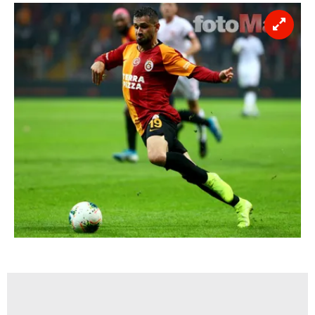
Sitemizde kendimize ve üçüncü kişilere ait çerezler
kullanılmaktadır. Bu çerezler vasıtasıyla çeşitli kişisel
verileriniz işlenmekte olup gerekli olan çerezler bilgi
toplumu hizmetlerinin sunulması amacıyla
kullanılmaktadır. Diğer çerezler, sitemizin daha işlevsel
kılınması ve kişiselleştirilmesi ve sizlere yönelik
reklam/pazarlama faaliyetlerinin yapılması, amaçlarıyla
sınırlı olarak açık rızanız dahilinde kullanılacaktır.
Çerezlere ilişkin tercihlerinizi aşağıda yer alan panel
vasıtasıyla belirleyebilirsiniz. Çerezlere ilişkin detaylı bilgi
için Ayarlar butonuna tıklayabilir,
Çerez Bilgilendirme
Metnimizi
ziyaret edebilirsiniz.
6698 sayılı Kişisel Verilerin Korunması Kanunu uyarınca
hazırlanmış Aydınlatma Metnimizi okumak ve sitemizde
ilgili mevzuata uygun olarak kullanılan çerezlerle ilgili bilgi
almak için lütfen
tıklayınız
.