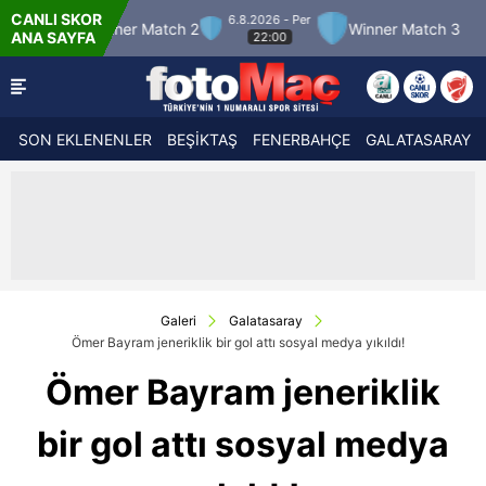
CANLI SKOR
6.8.2026 - Per
7.8
er Match 2
Winner Match 3
Boluspor
ANA SAYFA
22:00
SON EKLENENLER
BEŞİKTAŞ
FENERBAHÇE
GALATASARAY
Galeri
Galatasaray
Ömer Bayram jeneriklik bir gol attı sosyal medya yıkıldı!
Ömer Bayram jeneriklik
bir gol attı sosyal medya