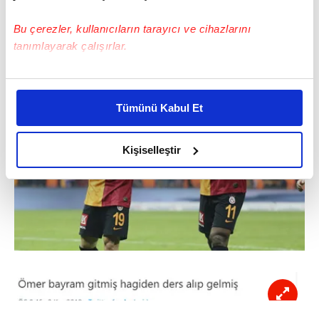
Bu çerezler, kullanıcıların tarayıcı ve cihazlarını
tanımlayarak çalışırlar.
Bu çerezlere izin vermeniz halinde sizlere özel
kişiselleştirilmiş reklamlar sunabilir, sayfalarımızda sizlere
Tümünü Kabul Et
daha iyi reklam deneyimi yaşatabiliriz. Bunu yaparken
amacımızın size daha iyi bir reklam deneyimi sunmak
olduğunu ve sizlere en iyi içerikleri sunabilmek adına
Kişiselleştir
elimizden gelen çabayı gösterdiğimizi ve bu noktada,
reklamların maliyetlerimizi karşılamak noktasında tek gelir
kalemimiz olduğunu sizlere hatırlatmak isteriz.
Her halükârda, kullanıcılar, bu çerezlere izin vermedikleri
takdirde, kullanıcılara hedefli reklamlar
gösterilmeyecektir."
Sizlere daha iyi bir hizmet sunabilmek için İnternet