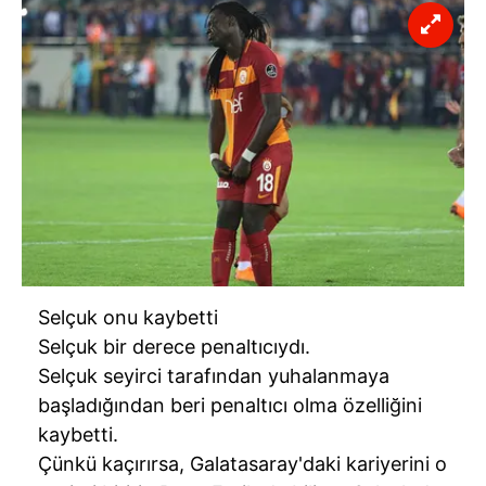
6698 sayılı Kişisel Verilerin Korunması Kanunu uyarınca
hazırlanmış Aydınlatma Metnimizi okumak ve sitemizde
ilgili mevzuata uygun olarak kullanılan çerezlerle ilgili bilgi
almak için lütfen
tıklayınız
.
Selçuk onu kaybetti
Selçuk bir derece penaltıcıydı.
Selçuk seyirci tarafından yuhalanmaya
başladığından beri penaltıcı olma özelliğini
kaybetti.
Çünkü kaçırırsa, Galatasaray'daki kariyerini o