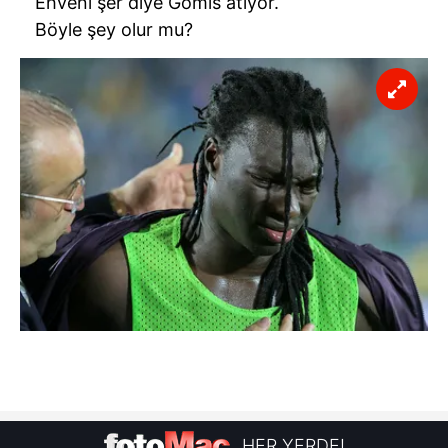
Ehveni şer diye Gomis atıyor.
Böyle şey olur mu?
HER YERDE!