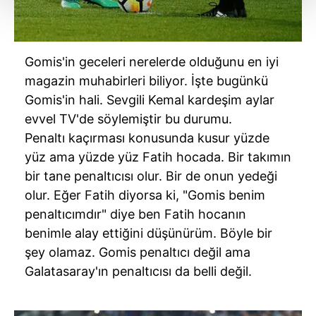
Her halükârda, kullanıcılar, bu çerezlere izin vermedikleri
takdirde, kullanıcılara hedefli reklamlar
​Gomis'in geceleri nerelerde olduğunu en iyi
gösterilmeyecektir."
magazin muhabirleri biliyor. İşte bugünkü
Sizlere daha iyi bir hizmet sunabilmek için İnternet
Gomis'in hali. Sevgili Kemal kardeşim aylar
Sitemizde kendimize ve üçüncü kişilere ait çerezler
evvel TV'de söylemiştir bu durumu.
kullanılmaktadır. Bu çerezler vasıtasıyla çeşitli kişisel
Penaltı kaçırması konusunda kusur yüzde
verileriniz işlenmekte olup gerekli olan çerezler bilgi
yüz ama yüzde yüz Fatih hocada. Bir takımın
toplumu hizmetlerinin sunulması amacıyla
bir tane penaltıcısı olur. Bir de onun yedeği
kullanılmaktadır. Diğer çerezler, sitemizin daha işlevsel
olur. Eğer Fatih diyorsa ki, "Gomis benim
kılınması ve kişiselleştirilmesi ve sizlere yönelik
penaltıcımdır" diye ben Fatih hocanın
reklam/pazarlama faaliyetlerinin yapılması, amaçlarıyla
sınırlı olarak açık rızanız dahilinde kullanılacaktır.
benimle alay ettiğini düşünürüm. Böyle bir
şey olamaz. Gomis penaltıcı değil ama
Çerezlere ilişkin tercihlerinizi aşağıda yer alan panel
Galatasaray'ın penaltıcısı da belli değil.
vasıtasıyla belirleyebilirsiniz. Çerezlere ilişkin detaylı bilgi
için Ayarlar butonuna tıklayabilir,
Çerez Bilgilendirme
Metnimizi
ziyaret edebilirsiniz.