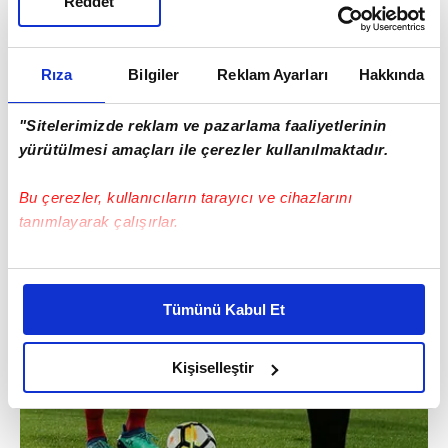
Reddet
Rıza
Bilgiler
Reklam Ayarları
Hakkında
"Sitelerimizde reklam ve pazarlama faaliyetlerinin
yürütülmesi amaçları ile çerezler kullanılmaktadır.
Bu çerezler, kullanıcıların tarayıcı ve cihazlarını
tanımlayarak çalışırlar.
Bu çerezlere izin vermeniz halinde sizlere özel
kişiselleştirilmiş reklamlar sunabilir, sayfalarımızda sizlere
Tümünü Kabul Et
daha iyi reklam deneyimi yaşatabiliriz. Bunu yaparken
amacımızın size daha iyi bir reklam deneyimi sunmak
olduğunu ve sizlere en iyi içerikleri sunabilmek adına
Kişiselleştir
elimizden gelen çabayı gösterdiğimizi ve bu noktada,
reklamların maliyetlerimizi karşılamak noktasında tek gelir
kalemimiz olduğunu sizlere hatırlatmak isteriz.