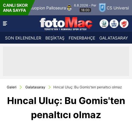
CANLI SKOR
6.8.2026 - Per
Kuopion Palloseura
CS Universitatea Craiova 19
ANA SAYFA
18:00
SON EKLENENLER
BEŞİKTAŞ
FENERBAHÇE
GALATASARAY
Galeri
Galatasaray
Hıncal Uluç: Bu Gomis'ten penaltıcı olmaz
Hıncal Uluç: Bu Gomis'ten
penaltıcı olmaz