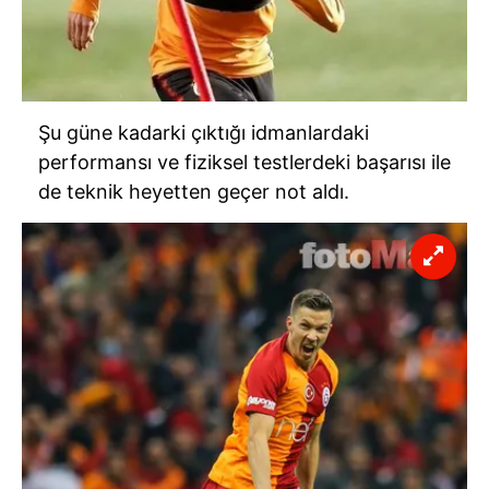
6698 sayılı Kişisel Verilerin Korunması Kanunu uyarınca
hazırlanmış Aydınlatma Metnimizi okumak ve sitemizde
ilgili mevzuata uygun olarak kullanılan çerezlerle ilgili bilgi
almak için lütfen
tıklayınız
.
Şu güne kadarki çıktığı idmanlardaki
performansı ve fiziksel testlerdeki başarısı ile
de teknik heyetten geçer not aldı.