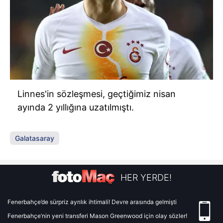
Linnes'in sözleşmesi, geçtiğimiz nisan
ayında 2 yıllığına uzatılmıştı.
Galatasaray
HER YERDE!
Fenerbahçe’de sürpriz ayrılık ihtimali! Devre arasında gelmişti
Fenerbahçe’nin yeni transferi Mason Greenwood için olay sözler!