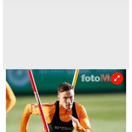
takdirde, kullanıcılara hedefli reklamlar
gösterilmeyecektir."
Sizlere daha iyi bir hizmet sunabilmek için İnternet
Sitemizde kendimize ve üçüncü kişilere ait çerezler
kullanılmaktadır. Bu çerezler vasıtasıyla çeşitli kişisel
verileriniz işlenmekte olup gerekli olan çerezler bilgi
toplumu hizmetlerinin sunulması amacıyla
kullanılmaktadır. Diğer çerezler, sitemizin daha işlevsel
kılınması ve kişiselleştirilmesi ve sizlere yönelik
reklam/pazarlama faaliyetlerinin yapılması, amaçlarıyla
sınırlı olarak açık rızanız dahilinde kullanılacaktır.
Çerezlere ilişkin tercihlerinizi aşağıda yer alan panel
vasıtasıyla belirleyebilirsiniz. Çerezlere ilişkin detaylı bilgi
için Ayarlar butonuna tıklayabilir,
Çerez Bilgilendirme
Metnimizi
ziyaret edebilirsiniz.