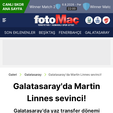
CANLI SKOR
6.8.2026 - Per
ch 12
Winner Match 2
Winner Match 3
B
ANA SAYFA
22:00
SON EKLENENLER
BEŞİKTAŞ
FENERBAHÇE
GALATASARAY
Galeri
Galatasaray
Galatasaray'da Martin Linnes sevinci!
Galatasaray'da Martin
Linnes sevinci!
Galatasaray'da yaz transfer dönemi