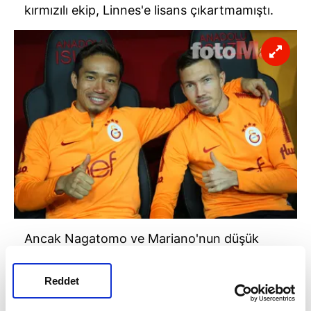
kırmızılı ekip,
Linnes'e
lisans çıkartmamıştı.
Ancak
Nagatomo
ve
Mariano'nun
düşük
performansı, ve 28 yaşındaki sağ bekin
istekli ve hırslı görüntüsü,
Cimbom'da
büyük
Reddet
bir pişmanlık yarattı.