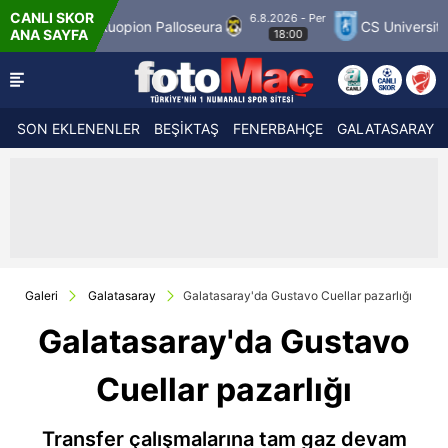
CANLI SKOR
6.8.2026 - Per
Kuopion Palloseura
CS Universitatea Craiova 19
ANA SAYFA
18:00
SON EKLENENLER
BEŞİKTAŞ
FENERBAHÇE
GALATASARAY
Galeri
Galatasaray
Galatasaray'da Gustavo Cuellar pazarlığı
Galatasaray'da Gustavo
Cuellar pazarlığı
Transfer çalışmalarına tam gaz devam