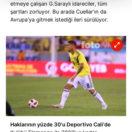
etmeye çalışan G.Saraylı idareciler, tüm
Her halükârda, kullanıcılar, bu çerezlere izin vermedikleri
şartları zorluyor. Bu arada Cuellar'ın da
takdirde, kullanıcılara hedefli reklamlar
Avrupa'ya gitmek istediği ileri sürülüyor.
gösterilmeyecektir."
Sizlere daha iyi bir hizmet sunabilmek için İnternet
Sitemizde kendimize ve üçüncü kişilere ait çerezler
kullanılmaktadır. Bu çerezler vasıtasıyla çeşitli kişisel
verileriniz işlenmekte olup gerekli olan çerezler bilgi
toplumu hizmetlerinin sunulması amacıyla
kullanılmaktadır. Diğer çerezler, sitemizin daha işlevsel
kılınması ve kişiselleştirilmesi ve sizlere yönelik
reklam/pazarlama faaliyetlerinin yapılması, amaçlarıyla
sınırlı olarak açık rızanız dahilinde kullanılacaktır.
Çerezlere ilişkin tercihlerinizi aşağıda yer alan panel
vasıtasıyla belirleyebilirsiniz. Çerezlere ilişkin detaylı bilgi
için Ayarlar butonuna tıklayabilir,
Çerez Bilgilendirme
Haklarının yüzde 30'u Deportivo Cali'de
Metnimizi
ziyaret edebilirsiniz.