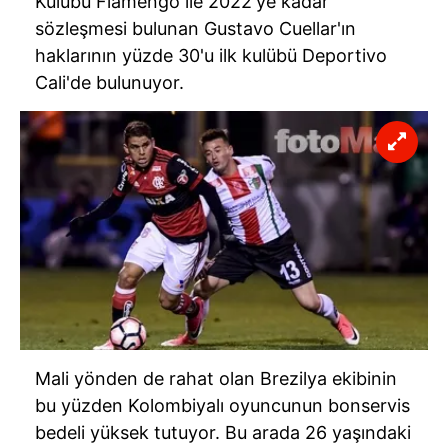
Kulübü
Flamengo ile 2022'ye kadar
sözleşmesi bulunan Gustavo Cuellar'ın
6698 sayılı Kişisel Verilerin Korunması Kanunu uyarınca
haklarının yüzde 30'u ilk kulübü Deportivo
hazırlanmış Aydınlatma Metnimizi okumak ve sitemizde
Cali'de bulunuyor.
ilgili mevzuata uygun olarak kullanılan çerezlerle ilgili bilgi
almak için lütfen
tıklayınız
.
Mali yönden de rahat olan Brezilya ekibinin
bu yüzden Kolombiyalı oyuncunun bonservis
bedeli yüksek tutuyor. Bu arada 26 yaşındaki