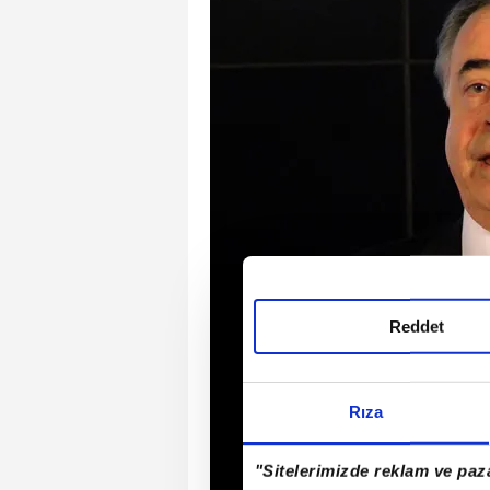
Reddet
Rıza
"Sitelerimizde reklam ve paza