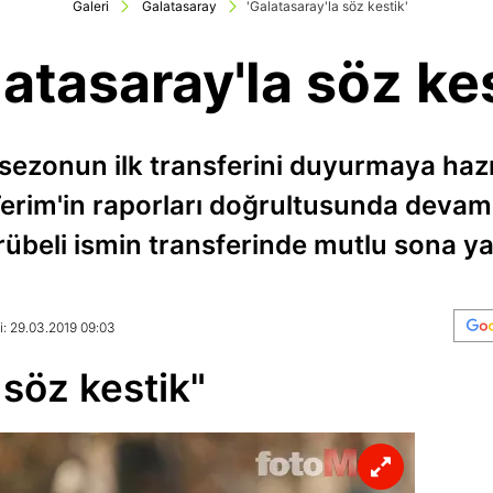
Galeri
Galatasaray
'Galatasaray'la söz kestik'
atasaray'la söz ke
sezonun ilk transferini duyurmaya hazı
Terim'in raporları doğrultusunda devam e
rübeli ismin transferinde mutlu sona ya
i: 29.03.2019 09:03
 söz kestik"