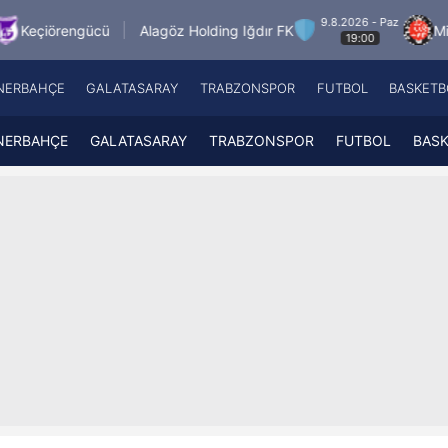
9.8.2026 - Paz
ü
Alagöz Holding Iğdır FK
Misirli.com.tr Kar
19:00
NERBAHÇE
GALATASARAY
TRABZONSPOR
FUTBOL
BASKETB
Beşiktaş
A
Fenerbahçe
A
NERBAHÇE
GALATASARAY
TRABZONSPOR
FUTBOL
BAS
Galatasaray
A
Trabzonspor
A
Futbol
A
Basketbol
Ziraat Türkiye Kupası
DİZİ
Diğer Sporlar