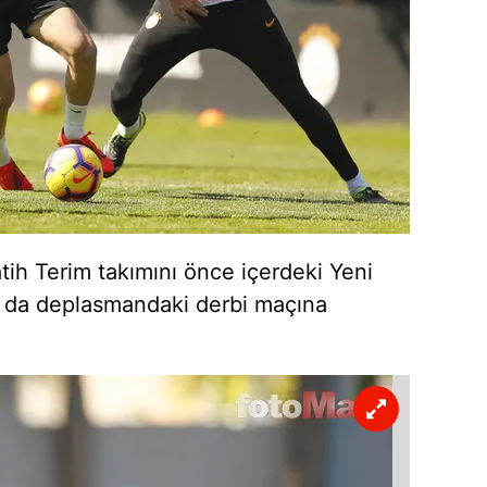
 çerezlerle ilgili bilgi almak için lütfen
tıklayınız
.
ih Terim takımını önce içerdeki Yeni
 da deplasmandaki derbi maçına