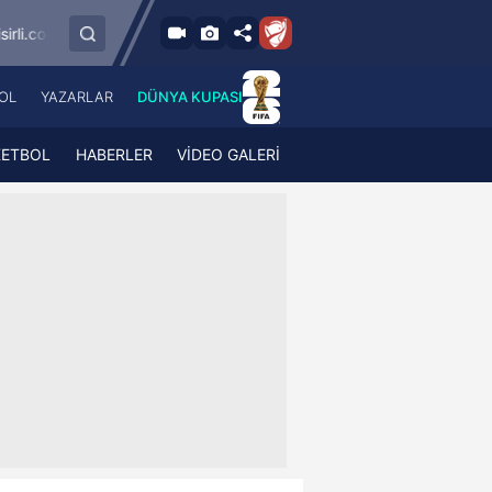
9.8.2026 - Paz
agümrük
SMS Grup Sarıyerspor
Muğlaspor
19:00
OL
YAZARLAR
DÜNYA KUPASI
 Haber
A Haber Radyo
 Spor
A Spor Radyo
KETBOL
HABERLER
VİDEO GALERİ
TV
A News Radio
2TV
Radyo Turkuvaz
para
Turkuvaz Romantik
Turkuvaz Efsane
Vav Tv
Radyo Soft
Radyo Energy
Turkuvaz Anadolu