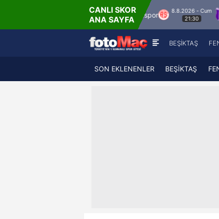
CANLI SKOR
8.8.2026 - Cum
kspor
Hesap.com Antalyaspor
Keçiörengüc
ANA SAYFA
21:30
BEŞİKTAŞ
FE
SON EKLENENLER
BEŞİKTAŞ
FE