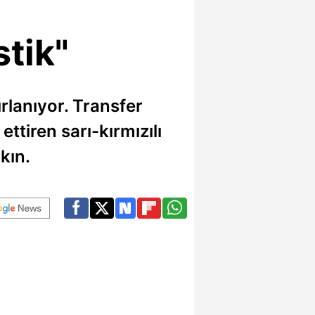
stik"
rlanıyor. Transfer
ttiren sarı-kırmızılı
kın.