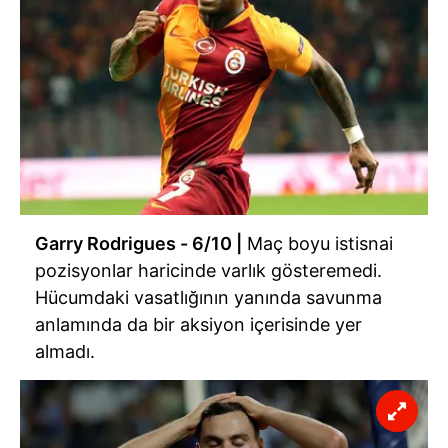
Metnimizi
ziyaret edebilirsiniz.
6698 sayılı Kişisel Verilerin Korunması Kanunu uyarınca
hazırlanmış Aydınlatma Metnimizi okumak ve sitemizde
ilgili mevzuata uygun olarak kullanılan çerezlerle ilgili bilgi
almak için lütfen
tıklayınız
.
Garry Rodrigues - 6/10 |
Maç boyu istisnai
pozisyonlar haricinde varlık gösteremedi.
Hücumdaki vasatlığının yanında savunma
anlamında da bir aksiyon içerisinde yer
almadı.