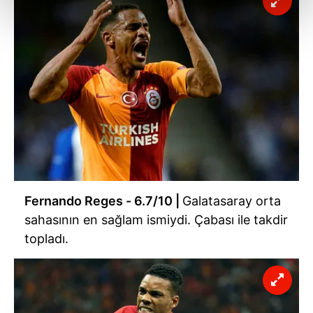
kalemimiz olduğunu sizlere hatırlatmak isteriz.
Her halükârda, kullanıcılar, bu çerezlere izin vermedikleri
takdirde, kullanıcılara hedefli reklamlar
gösterilmeyecektir."
Sizlere daha iyi bir hizmet sunabilmek için İnternet
Sitemizde kendimize ve üçüncü kişilere ait çerezler
kullanılmaktadır. Bu çerezler vasıtasıyla çeşitli kişisel
verileriniz işlenmekte olup gerekli olan çerezler bilgi
toplumu hizmetlerinin sunulması amacıyla
kullanılmaktadır. Diğer çerezler, sitemizin daha işlevsel
Fernando Reges - 6.7/10 |
Galatasaray orta
kılınması ve kişiselleştirilmesi ve sizlere yönelik
sahasının en sağlam ismiydi. Çabası ile takdir
reklam/pazarlama faaliyetlerinin yapılması, amaçlarıyla
topladı.
sınırlı olarak açık rızanız dahilinde kullanılacaktır.
Çerezlere ilişkin tercihlerinizi aşağıda yer alan panel
vasıtasıyla belirleyebilirsiniz. Çerezlere ilişkin detaylı bilgi
için Ayarlar butonuna tıklayabilir,
Çerez Bilgilendirme