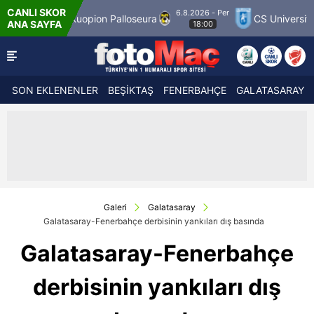
CANLI SKOR
6.8.2026 - Per
Kuopion Palloseura
CS Universitatea Craiov
ANA SAYFA
18:00
SON EKLENENLER
BEŞİKTAŞ
FENERBAHÇE
GALATASARAY
Galeri
Galatasaray
Galatasaray-Fenerbahçe derbisinin yankıları dış basında
Galatasaray-Fenerbahçe
derbisinin yankıları dış