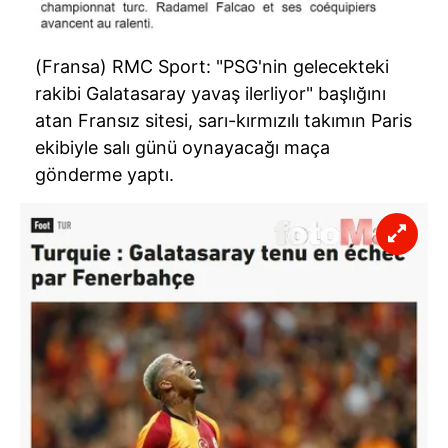
6698 sayılı Kişisel Verilerin Korunması Kanunu uyarınca
hazırlanmış Aydınlatma Metnimizi okumak ve sitemizde
(Fransa) RMC Sport: "PSG'nin gelecekteki
ilgili mevzuata uygun olarak kullanılan çerezlerle ilgili bilgi
rakibi Galatasaray yavaş ilerliyor" başlığını
almak için lütfen
tıklayınız
.
atan Fransız sitesi, sarı-kırmızılı takımın Paris
ekibiyle salı günü oynayacağı maça
gönderme yaptı.