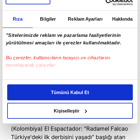
Rıza
Bilgiler
Reklam Ayarları
Hakkında
"Sitelerimizde reklam ve pazarlama faaliyetlerinin
yürütülmesi amaçları ile çerezler kullanılmaktadır.
Bu çerezler, kullanıcıların tarayıcı ve cihazlarını
tanımlayarak çalışırlar.
Bu çerezlere izin vermeniz halinde sizlere özel
kişiselleştirilmiş reklamlar sunabilir, sayfalarımızda sizlere
Tümünü Kabul Et
daha iyi reklam deneyimi yaşatabiliriz. Bunu yaparken
amacımızın size daha iyi bir reklam deneyimi sunmak
olduğunu ve sizlere en iyi içerikleri sunabilmek adına
Kişiselleştir
elimizden gelen çabayı gösterdiğimizi ve bu noktada,
reklamların maliyetlerimizi karşılamak noktasında tek gelir
(Kolombiya) El Espactador: "Radamel Falcao
kalemimiz olduğunu sizlere hatırlatmak isteriz.
Türkiye'deki ilk derbisini yaşadı" başlığı atan