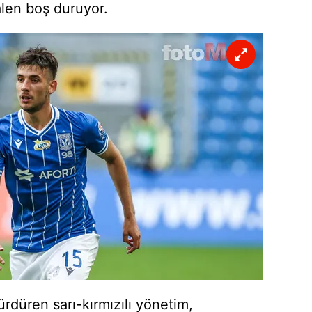
len boş duruyor.
 çerezlerle ilgili bilgi almak için lütfen
tıklayınız
.
rdüren sarı-kırmızılı yönetim,