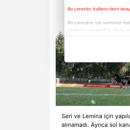
Bu çerezler, kullanıcıların tara
Bu çerezlere izin vermeniz halin
deneyimi yaşatabiliriz. Bunu y
içerikleri sunabilmek adına el
noktasında tek gelir kalemimiz 
Her halükârda, kullanıcılar, bu 
Sizlere daha iyi bir hizmet sun
çerezler vasıtasıyla çeşitli kiş
amacıyla kullanılmaktadır. Diğer
reklam/pazarlama faaliyetlerinin
Çerezlere ilişkin tercihlerinizi 
butonuna tıklayabilir,
Çerez Bi
Seri ve Lemina için yap
alınamadı. Ayrıca sol kan
6698 sayılı Kişisel Verilerin 