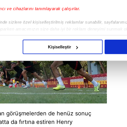
yıcı ve cihazlarını tanımlayarak çalışırlar.
de sizlere özel kişiselleştirilmiş reklamlar sunabilir, sayfalarım
aparken amacımızın size daha iyi bir reklam deneyimi sunmak ol
imizden gelen çabayı gösterdiğimizi ve bu noktada, reklamların ma
olduğunu sizlere hatırlatmak isteriz.
Kişiselleştir
çerezlere izin vermedikleri takdirde, kullanıcılara hedefli reklaml
abilmek için İnternet Sitemizde kendimize ve üçüncü kişilere ait 
isel verileriniz işlenmekte olup gerekli olan çerezler bilgi toplum
 çerezler, sitemizin daha işlevsel kılınması ve kişiselleştirilmes
 yapılması, amaçlarıyla sınırlı olarak açık rızanız dahilinde kulla
aşağıda yer alan panel vasıtasıyla belirleyebilirsiniz. Çerezlere iliş
lgilendirme Metnimizi
ziyaret edebilirsiniz.
ılan görüşmelerden de henüz sonuç
atta da fırtına estiren Henry
Korunması Kanunu uyarınca hazırlanmış Aydınlatma Metnimizi okum