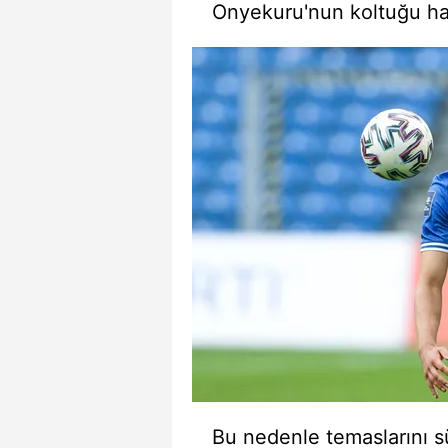
Onyekuru'nun koltuğu ha
mevzuata uygun olarak kullanılan
Bu nedenle temaslarını sü