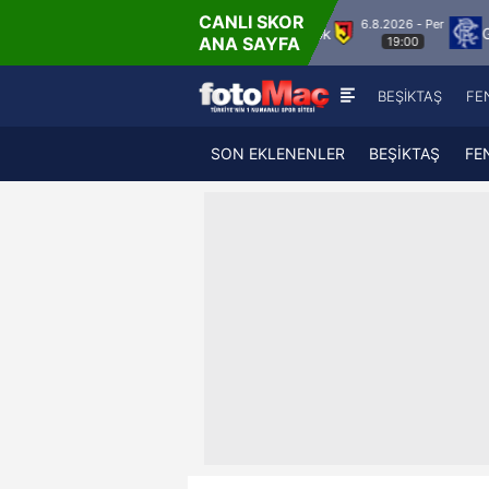
CANLI SKOR
6.8.2026 - Per
 Vaduz
Jagiellonia Bialystok
Glasgow Range
ANA SAYFA
19:00
BEŞİKTAŞ
FE
SON EKLENENLER
BEŞİKTAŞ
FE