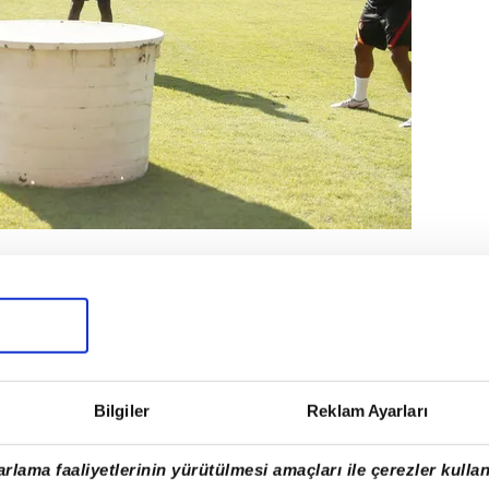
çtiğimiz sezon orta sahada forma giyen
io Lemina ve Selçuk İnan ile yollar
Bilgiler
Reklam Ayarları
rlama faaliyetlerinin yürütülmesi amaçları ile çerezler kullan