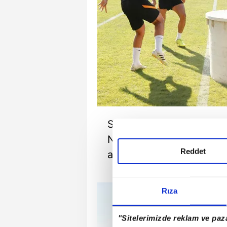
Sarı-kırmızılı ekipte, ge
Nzonzi, Michael Seri, Mar
Reddet
ayrıldı.
Rıza
"Sitelerimizde reklam ve paza