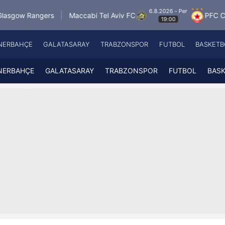
6.8.2026 - Per
rs
Maccabi Tel Aviv FC
PFC CSKA Sofia
19:00
NERBAHÇE
GALATASARAY
TRABZONSPOR
FUTBOL
BASKETB
Beşiktaş
A
Fenerbahçe
A
NERBAHÇE
GALATASARAY
TRABZONSPOR
FUTBOL
BAS
Galatasaray
A
Trabzonspor
A
Futbol
A
Basketbol
Ziraat Türkiye Kupası
DİZİ
Diğer Sporlar