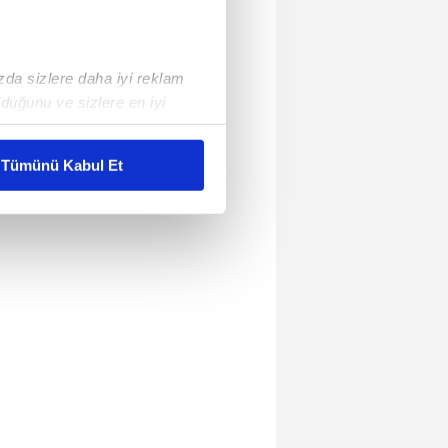
ızda sizlere daha iyi reklam
duğunu ve sizlere en iyi
liyetlerimizi karşılamak
Tümünü Kabul Et
ar gösterilmeyecektir."
çerezler kullanılmaktadır. Bu
u hizmetlerinin sunulması
i ve sizlere yönelik
nılacaktır.
kin detaylı bilgi için Ayarlar
ak ve sitemizde ilgili