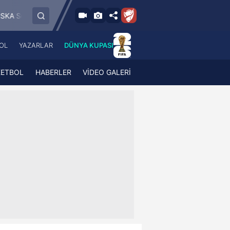
6.8.2026 - Per
FK Jablonec
FC RFS
Paide Linnameeskond
19:00
OL
YAZARLAR
DÜNYA KUPASI
 Haber
A Haber Radyo
 Spor
A Spor Radyo
KETBOL
HABERLER
VİDEO GALERİ
TV
A News Radio
2TV
Radyo Turkuvaz
para
Turkuvaz Romantik
Turkuvaz Efsane
Vav Tv
Radyo Soft
Radyo Energy
Turkuvaz Anadolu