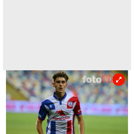
kullanılmaktadır. Diğer çerezler, sitemizin daha işlevsel
kılınması ve kişiselleştirilmesi ve sizlere yönelik
reklam/pazarlama faaliyetlerinin yapılması, amaçlarıyla
sınırlı olarak açık rızanız dahilinde kullanılacaktır.
Çerezlere ilişkin tercihlerinizi aşağıda yer alan panel
vasıtasıyla belirleyebilirsiniz. Çerezlere ilişkin detaylı bilgi
için Ayarlar butonuna tıklayabilir,
Çerez Bilgilendirme
Metnimizi
ziyaret edebilirsiniz.
6698 sayılı Kişisel Verilerin Korunması Kanunu uyarınca
hazırlanmış Aydınlatma Metnimizi okumak ve sitemizde
ilgili mevzuata uygun olarak kullanılan çerezlerle ilgili bilgi
almak için lütfen
tıklayınız
.