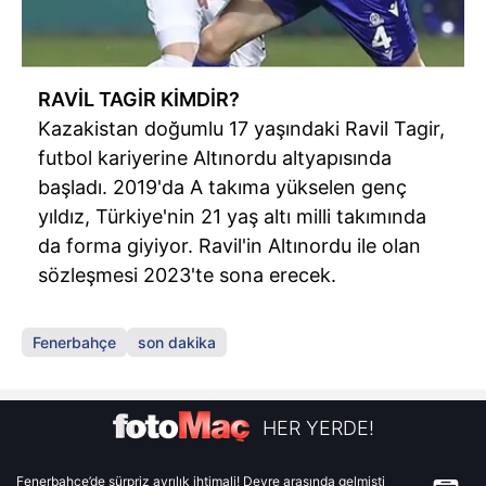
RAVİL TAGİR KİMDİR?
Kazakistan doğumlu 17 yaşındaki Ravil Tagir,
futbol kariyerine Altınordu altyapısında
başladı. 2019'da A takıma yükselen genç
yıldız, Türkiye'nin 21 yaş altı milli takımında
da forma giyiyor. Ravil'in Altınordu ile olan
sözleşmesi 2023'te sona erecek.
Fenerbahçe
son dakika
HER YERDE!
Fenerbahçe’de sürpriz ayrılık ihtimali! Devre arasında gelmişti