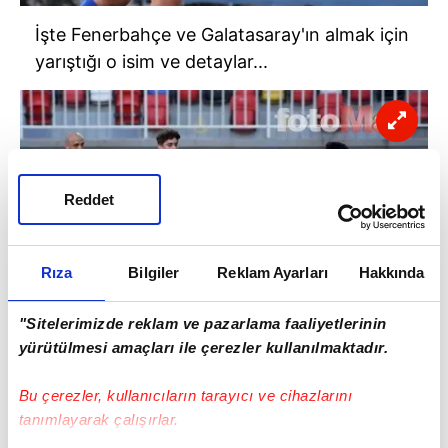
İşte Fenerbahçe ve Galatasaray'ın almak için
yarıştığı o isim ve detaylar...
Reddet
Rıza
Bilgiler
Reklam Ayarları
Hakkında
"Sitelerimizde reklam ve pazarlama faaliyetlerinin
yürütülmesi amaçları ile çerezler kullanılmaktadır.
Transfer çalışmalarını hız kesmeden
Bu çerezler, kullanıcıların tarayıcı ve cihazlarını
sürdüren Fenerbahçe ve Galatasaray,
tanımlayarak çalışırlar.
Altınordu'nun harika çocuğu Ravil Tagir için