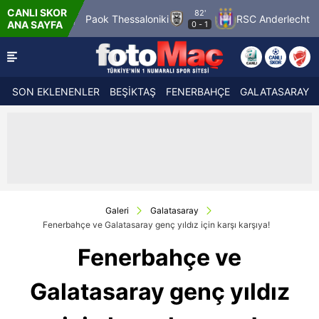
CANLI SKOR
82'
Pafos FC
Paok Thessaloniki
RSC Anderlecht
F
ANA SAYFA
0
-
1
SON EKLENENLER
BEŞİKTAŞ
FENERBAHÇE
GALATASARAY
Galeri
Galatasaray
Fenerbahçe ve Galatasaray genç yıldız için karşı karşıya!
Fenerbahçe ve
Galatasaray genç yıldız