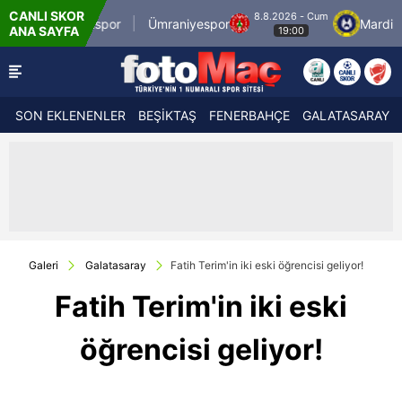
CANLI SKOR
8.8.2026 - Cum
İstanbulspor
Ümraniyespor
Mardin 1969
ANA SAYFA
19:00
SON EKLENENLER
BEŞİKTAŞ
FENERBAHÇE
GALATASARAY
Galeri
Galatasaray
Fatih Terim'in iki eski öğrencisi geliyor!
Fatih Terim'in iki eski
öğrencisi geliyor!