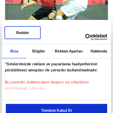
Reddet
Genç yıldızla her konuda anlaşan yönetim,
Rıza
Bilgiler
Reklam Ayarları
Hakkında
Celta Vigo ile temaslarını da menajer
aracılığıyla sürdürüyor.
"Sitelerimizde reklam ve pazarlama faaliyetlerinin
yürütülmesi amaçları ile çerezler kullanılmaktadır.
Bu çerezler, kullanıcıların tarayıcı ve cihazlarını
tanımlayarak çalışırlar.
Bu çerezlere izin vermeniz halinde sizlere özel
kişiselleştirilmiş reklamlar sunabilir, sayfalarımızda sizlere
Tümünü Kabul Et
daha iyi reklam deneyimi yaşatabiliriz. Bunu yaparken