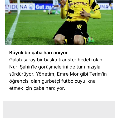
sınırlı olarak açık rızanız dahilinde kullanılacaktır.
Çerezlere ilişkin tercihlerinizi aşağıda yer alan panel
vasıtasıyla belirleyebilirsiniz. Çerezlere ilişkin detaylı bilgi
için Ayarlar butonuna tıklayabilir,
Çerez Bilgilendirme
Metnimizi
ziyaret edebilirsiniz.
6698 sayılı Kişisel Verilerin Korunması Kanunu uyarınca
Büyük bir çaba harcanıyor
hazırlanmış Aydınlatma Metnimizi okumak ve sitemizde
ilgili mevzuata uygun olarak kullanılan çerezlerle ilgili bilgi
Galatasaray bir başka transfer hedefi olan
almak için lütfen
tıklayınız
.
Nuri Şahin'le görüşmelerini de tüm hızıyla
sürdürüyor. Yönetim, Emre Mor gibi Terim'in
öğrencisi olan gurbetçi futbolcuyu ikna
etmek için çaba harcıyor.