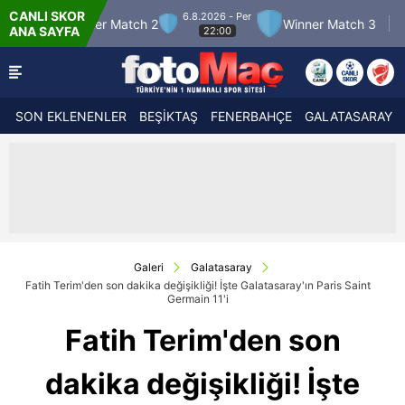
CANLI SKOR
6.8.2026 - Per
7.8.2026 - Cum
2
Winner Match 3
Boluspor
ANA SAYFA
22:00
21:30
SON EKLENENLER
BEŞİKTAŞ
FENERBAHÇE
GALATASARAY
Galeri
Galatasaray
Fatih Terim'den son dakika değişikliği! İşte Galatasaray'ın Paris Saint
Germain 11'i
Fatih Terim'den son
dakika değişikliği! İşte