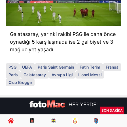
Galatasaray, yarınki rakibi PSG ile daha önce
oynadığı 5 karşılaşmada ise 2 galibiyet ve 3
mağlubiyet yaşadı.
PSG
UEFA
Paris Saint Germain
Fatih Terim
Fransa
Paris
Galatasaray
Avrupa Ligi
Lionel Messi
Club Brugge
HER YERDE!
SON DAKİKA
Fenerbahçeli yıldız prensipte anlaşmaya vardı! İşte Yıldırım’ın transfer talebi
Fenerbahçe’nin yeni transferi Mason Greenwood için olay sözler!