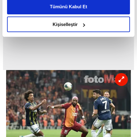
kişiselleştirilmiş reklamlar sunabilir, sayfalarımızda sizlere
Tümünü Kabul Et
daha iyi reklam deneyimi yaşatabiliriz. Bunu yaparken
amacımızın size daha iyi bir reklam deneyimi sunmak
olduğunu ve sizlere en iyi içerikleri sunabilmek adına
Kişiselleştir
elimizden gelen çabayı gösterdiğimizi ve bu noktada,
reklamların maliyetlerimizi karşılamak noktasında tek gelir
kalemimiz olduğunu sizlere hatırlatmak isteriz.
Her halükârda, kullanıcılar, bu çerezlere izin vermedikleri
takdirde, kullanıcılara hedefli reklamlar
gösterilmeyecektir."
Sizlere daha iyi bir hizmet sunabilmek için İnternet
Sitemizde kendimize ve üçüncü kişilere ait çerezler
kullanılmaktadır. Bu çerezler vasıtasıyla çeşitli kişisel
verileriniz işlenmekte olup gerekli olan çerezler bilgi
toplumu hizmetlerinin sunulması amacıyla
kullanılmaktadır. Diğer çerezler, sitemizin daha işlevsel
kılınması ve kişiselleştirilmesi ve sizlere yönelik