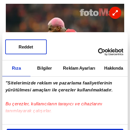
Reddet
Rıza
Bilgiler
Reklam Ayarları
Hakkında
"Sitelerimizde reklam ve pazarlama faaliyetlerinin
yürütülmesi amaçları ile çerezler kullanılmaktadır.
Galatasaray'da bu dev derbinin ardından
rotasyon uygulaması yeniden devreye
Bu çerezler, kullanıcıların tarayıcı ve cihazlarını
girecek...
tanımlayarak çalışırlar.
Bu çerezlere izin vermeniz halinde sizlere özel