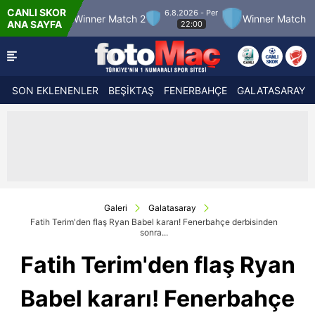
CANLI SKOR
6.8.2026 - Per
 12
Winner Match 2
Winner Match 3
Bolu
ANA SAYFA
22:00
SON EKLENENLER
BEŞİKTAŞ
FENERBAHÇE
GALATASARAY
Galeri
Galatasaray
Fatih Terim'den flaş Ryan Babel kararı! Fenerbahçe derbisinden
sonra...
Fatih Terim'den flaş Ryan
Babel kararı! Fenerbahçe