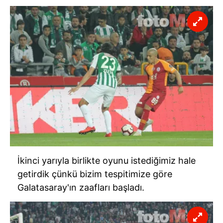
hazırlanmış Aydınlatma Metnimizi okumak ve sitemizde
ilgili mevzuata uygun olarak kullanılan çerezlerle ilgili bilgi
almak için lütfen
tıklayınız
.
İkinci yarıyla birlikte oyunu istediğimiz hale
getirdik çünkü bizim tespitimize göre
Galatasaray'ın zaafları başladı.