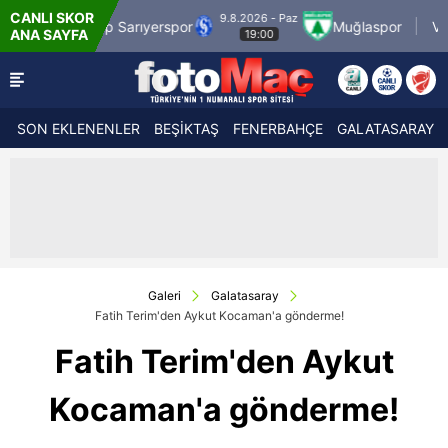
CANLI SKOR
9.8.2026 - Paz
9.8.2026 - Paz
yerspor
Muğlaspor
Vanspor
ANA SAYFA
19:00
21:30
SON EKLENENLER
BEŞİKTAŞ
FENERBAHÇE
GALATASARAY
Galeri
Galatasaray
Fatih Terim'den Aykut Kocaman'a gönderme!
Fatih Terim'den Aykut
Kocaman'a gönderme!