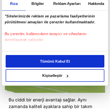
Rıza
Bilgiler
Reklam Ayarları
Hakkında
Aykut Kocaman:
Galatasaray kazanırsa lider olacaktı. İki
"Sitelerimizde reklam ve pazarlama faaliyetlerinin
yürütülmesi amaçları ile çerezler kullanılmaktadır.
rakibiyle de kendi sahasında oynayacak ve
ciddi bir avantaj yakalayacaktı.
Bu çerezler, kullanıcıların tarayıcı ve cihazlarını
tanımlayarak çalışırlar.
Bu çerezlere izin vermeniz halinde sizlere özel
kişiselleştirilmiş reklamlar sunabilir, sayfalarımızda sizlere
Tümünü Kabul Et
daha iyi reklam deneyimi yaşatabiliriz. Bunu yaparken
amacımızın size daha iyi bir reklam deneyimi sunmak
olduğunu ve sizlere en iyi içerikleri sunabilmek adına
Kişiselleştir
elimizden gelen çabayı gösterdiğimizi ve bu noktada,
reklamların maliyetlerimizi karşılamak noktasında tek gelir
kalemimiz olduğunu sizlere hatırlatmak isteriz.
Bu ciddi bir enerji avantajı sağlar. Aynı
Her halükârda, kullanıcılar, bu çerezlere izin vermedikleri
zamanda kaliteli ayaklara sahip bir takım