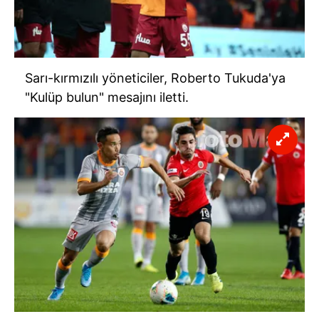
6698 sayılı Kişisel Verilerin Korunması Kanunu uyarınca
hazırlanmış Aydınlatma Metnimizi okumak ve sitemizde
ilgili mevzuata uygun olarak kullanılan çerezlerle ilgili bilgi
almak için lütfen
tıklayınız
.
Sarı-kırmızılı yöneticiler,
Roberto
Tukuda'ya
"Kulüp bulun" mesajını iletti.