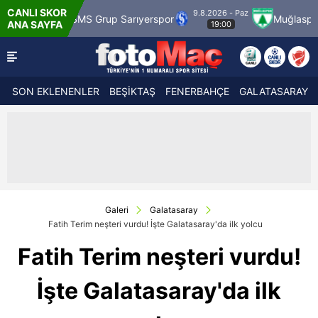
CANLI SKOR
9.8.2026 - Paz
SMS Grup Sarıyerspor
Muğlaspor
Vanspor
ANA SAYFA
19:00
SON EKLENENLER
BEŞİKTAŞ
FENERBAHÇE
GALATASARAY
Galeri
Galatasaray
Fatih Terim neşteri vurdu! İşte Galatasaray'da ilk yolcu
Fatih Terim neşteri vurdu!
İşte Galatasaray'da ilk