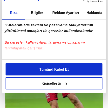
Rıza
Bilgiler
Reklam Ayarları
Hakkında
"Sitelerimizde reklam ve pazarlama faaliyetlerinin
yürütülmesi amaçları ile çerezler kullanılmaktadır.
Bu çerezler, kullanıcıların tarayıcı ve cihazlarını
tanımlayarak çalışırlar.
Bu çerezlere izin vermeniz halinde sizlere özel
kişiselleştirilmiş reklamlar sunabilir, sayfalarımızda sizlere
Tümünü Kabul Et
daha iyi reklam deneyimi yaşatabiliriz. Bunu yaparken
amacımızın size daha iyi bir reklam deneyimi sunmak
olduğunu ve sizlere en iyi içerikleri sunabilmek adına
Kişiselleştir
elimizden gelen çabayı gösterdiğimizi ve bu noktada,
reklamların maliyetlerimizi karşılamak noktasında tek gelir
kalemimiz olduğunu sizlere hatırlatmak isteriz.