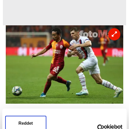
Japon futbolcuyu gözden çıkaran
Cimbom
,
33 yaşındaki futbolcudan kendisine kulüp
Reddet
bulmasını istedi.