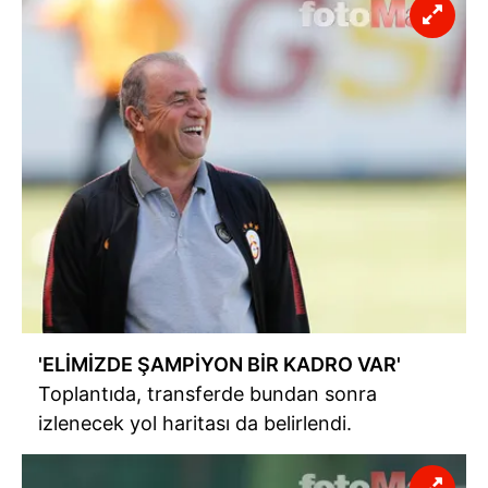
kullanılmaktadır. Diğer çerezler, sitemizin daha işlevsel
kılınması ve kişiselleştirilmesi ve sizlere yönelik
reklam/pazarlama faaliyetlerinin yapılması, amaçlarıyla
sınırlı olarak açık rızanız dahilinde kullanılacaktır.
Çerezlere ilişkin tercihlerinizi aşağıda yer alan panel
vasıtasıyla belirleyebilirsiniz. Çerezlere ilişkin detaylı bilgi
için Ayarlar butonuna tıklayabilir,
Çerez Bilgilendirme
Metnimizi
ziyaret edebilirsiniz.
6698 sayılı Kişisel Verilerin Korunması Kanunu uyarınca
hazırlanmış Aydınlatma Metnimizi okumak ve sitemizde
ilgili mevzuata uygun olarak kullanılan çerezlerle ilgili bilgi
almak için lütfen
tıklayınız
.
'ELİMİZDE ŞAMPİYON BİR KADRO VAR'
Toplantıda, transferde bundan sonra
izlenecek yol haritası da belirlendi.