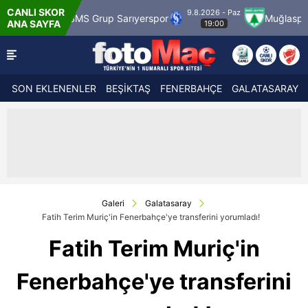
CANLI SKOR
9.8.2026 - Paz
k
SMS Grup Sarıyerspor
Muğlaspor
Van
ANA SAYFA
19:00
SON EKLENENLER
BEŞİKTAŞ
FENERBAHÇE
GALATASARAY
Galeri
Galatasaray
Fatih Terim Muriç'in Fenerbahçe'ye transferini yorumladı!
Fatih Terim Muriç'in
Fenerbahçe'ye transferini