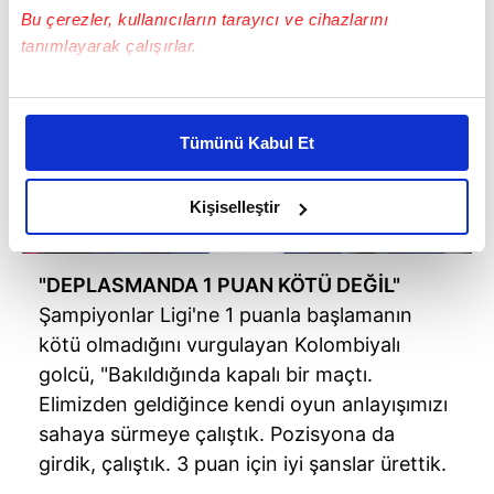
Bu çerezler, kullanıcıların tarayıcı ve cihazlarını
tanımlayarak çalışırlar.
Bu çerezlere izin vermeniz halinde sizlere özel
kişiselleştirilmiş reklamlar sunabilir, sayfalarımızda sizlere
Tümünü Kabul Et
daha iyi reklam deneyimi yaşatabiliriz. Bunu yaparken
amacımızın size daha iyi bir reklam deneyimi sunmak
olduğunu ve sizlere en iyi içerikleri sunabilmek adına
Kişiselleştir
elimizden gelen çabayı gösterdiğimizi ve bu noktada,
reklamların maliyetlerimizi karşılamak noktasında tek gelir
"DEPLASMANDA 1 PUAN KÖTÜ DEĞİL"
kalemimiz olduğunu sizlere hatırlatmak isteriz.
Şampiyonlar Ligi'ne 1 puanla başlamanın
Her halükârda, kullanıcılar, bu çerezlere izin vermedikleri
kötü olmadığını vurgulayan Kolombiyalı
takdirde, kullanıcılara hedefli reklamlar
golcü, "Bakıldığında kapalı bir maçtı.
gösterilmeyecektir."
Elimizden geldiğince kendi oyun anlayışımızı
sahaya sürmeye çalıştık. Pozisyona da
Sizlere daha iyi bir hizmet sunabilmek için İnternet
girdik, çalıştık. 3 puan için iyi şanslar ürettik.
Sitemizde kendimize ve üçüncü kişilere ait çerezler