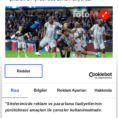
Reddet
Galatasaray'ın Kolombiyalı yıldızı Radamel
Falcao, UEFA Şampiyonlar Ligi A Grubu ilk
Rıza
Bilgiler
Reklam Ayarları
Hakkında
maçında 0-0 berabere kaldıkları Club Brugge
maçının ardından açıklamalarda bulundu.
"Sitelerimizde reklam ve pazarlama faaliyetlerinin
yürütülmesi amaçları ile çerezler kullanılmaktadır.