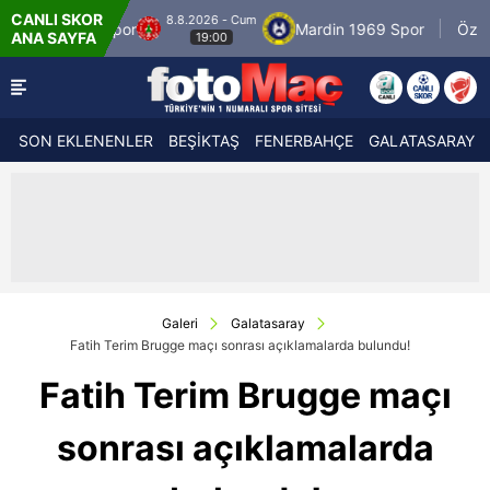
CANLI SKOR
8.2026 - Cum
8.8.202
Mardin 1969 Spor
Özbelsan Sivasspor
ANA SAYFA
19:00
19
SON EKLENENLER
BEŞİKTAŞ
FENERBAHÇE
GALATASARAY
Galeri
Galatasaray
Fatih Terim Brugge maçı sonrası açıklamalarda bulundu!
Fatih Terim Brugge maçı
sonrası açıklamalarda