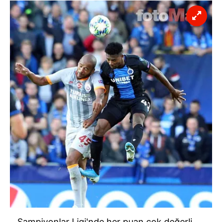
kullanılmaktadır. Bu çerezler vasıtasıyla çeşitli kişisel
verileriniz işlenmekte olup gerekli olan çerezler bilgi
toplumu hizmetlerinin sunulması amacıyla
kullanılmaktadır. Diğer çerezler, sitemizin daha işlevsel
kılınması ve kişiselleştirilmesi ve sizlere yönelik
reklam/pazarlama faaliyetlerinin yapılması, amaçlarıyla
sınırlı olarak açık rızanız dahilinde kullanılacaktır.
Çerezlere ilişkin tercihlerinizi aşağıda yer alan panel
vasıtasıyla belirleyebilirsiniz. Çerezlere ilişkin detaylı bilgi
için Ayarlar butonuna tıklayabilir,
Çerez Bilgilendirme
Metnimizi
ziyaret edebilirsiniz.
6698 sayılı Kişisel Verilerin Korunması Kanunu uyarınca
hazırlanmış Aydınlatma Metnimizi okumak ve sitemizde
ilgili mevzuata uygun olarak kullanılan çerezlerle ilgili bilgi
almak için lütfen
tıklayınız
.
Şampiyonlar Ligi'nde her puan çok değerli.