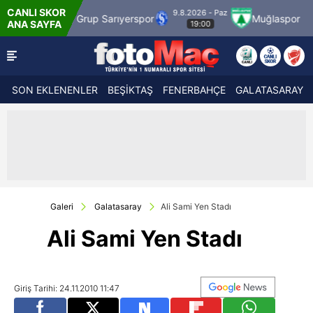
CANLI SKOR
9.8.2026 - Paz
9.8.2026
 Sarıyerspor
Muğlaspor
Vanspor
ANA SAYFA
19:00
21:
SON EKLENENLER
BEŞİKTAŞ
FENERBAHÇE
GALATASARAY
Galeri
Galatasaray
Ali Sami Yen Stadı
Ali Sami Yen Stadı
Giriş Tarihi: 24.11.2010 11:47