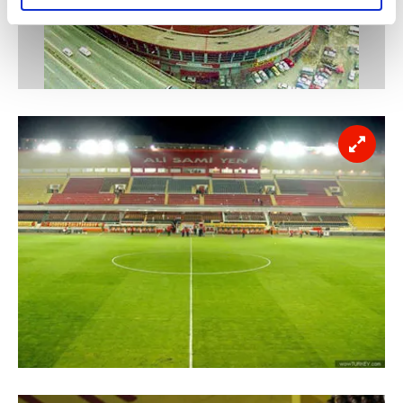
elimizden gelen çabayı gösterdiğimizi ve bu noktada,
reklamların maliyetlerimizi karşılamak noktasında tek gelir
kalemimiz olduğunu sizlere hatırlatmak isteriz.
Her halükârda, kullanıcılar, bu çerezlere izin vermedikleri
takdirde, kullanıcılara hedefli reklamlar
gösterilmeyecektir."
Sizlere daha iyi bir hizmet sunabilmek için İnternet
Sitemizde kendimize ve üçüncü kişilere ait çerezler
kullanılmaktadır. Bu çerezler vasıtasıyla çeşitli kişisel
verileriniz işlenmekte olup gerekli olan çerezler bilgi
toplumu hizmetlerinin sunulması amacıyla
kullanılmaktadır. Diğer çerezler, sitemizin daha işlevsel
kılınması ve kişiselleştirilmesi ve sizlere yönelik
reklam/pazarlama faaliyetlerinin yapılması, amaçlarıyla
sınırlı olarak açık rızanız dahilinde kullanılacaktır.
Çerezlere ilişkin tercihlerinizi aşağıda yer alan panel