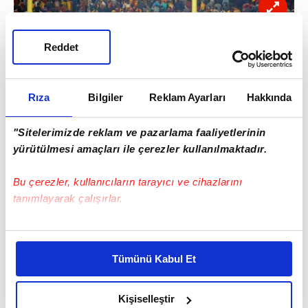
Reddet
Rıza
Bilgiler
Reklam Ayarları
Hakkında
"Sitelerimizde reklam ve pazarlama faaliyetlerinin
yürütülmesi amaçları ile çerezler kullanılmaktadır.
Bu çerezler, kullanıcıların tarayıcı ve cihazlarını
tanımlayarak çalışırlar.
Bu çerezlere izin vermeniz halinde sizlere özel
kişiselleştirilmiş reklamlar sunabilir, sayfalarımızda sizlere
Tümünü Kabul Et
daha iyi reklam deneyimi yaşatabiliriz. Bunu yaparken
amacımızın size daha iyi bir reklam deneyimi sunmak
olduğunu ve sizlere en iyi içerikleri sunabilmek adına
Kişiselleştir