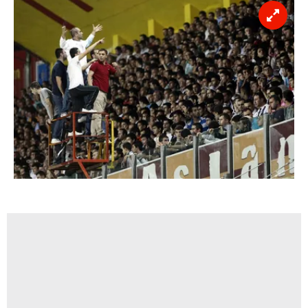
vasıtasıyla belirleyebilirsiniz. Çerezlere ilişkin detaylı bilgi
için Ayarlar butonuna tıklayabilir,
Çerez Bilgilendirme
Metnimizi
ziyaret edebilirsiniz.
6698 sayılı Kişisel Verilerin Korunması Kanunu uyarınca
hazırlanmış Aydınlatma Metnimizi okumak ve sitemizde
ilgili mevzuata uygun olarak kullanılan çerezlerle ilgili bilgi
almak için lütfen
tıklayınız
.