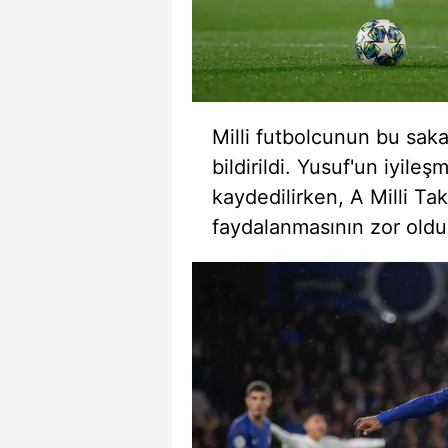
mevzuata uygun olarak kullanılan
Milli futbolcunun bu saka
bildirildi. Yusuf'un iyil
kaydedilirken, A Milli Ta
faydalanmasının zor olduğ