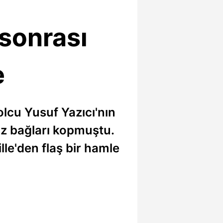
 sonrası
e
olcu Yusuf Yazıcı'nın
z bağları kopmuştu.
lle'den flaş bir hamle