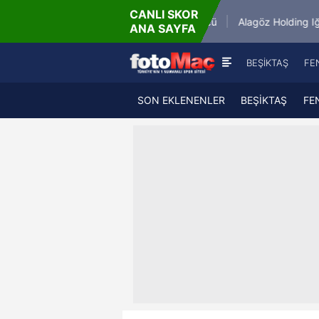
CANLI SKOR
.8.2026 - Cum
9.8.20
Keçiörengücü
Alagöz Holding Iğdır FK
ANA SAYFA
21:30
19
BEŞİKTAŞ
FE
SON EKLENENLER
BEŞİKTAŞ
FE