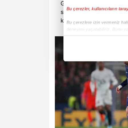
Genç futbolcu
Monaco
il
Bu çerezler, kullanıcıların tara
sakatlanmış, kulüpten ya
koptuğu ifade edilmişti.
Bu çerezlere izin vermeniz halin
deneyimi yaşatabiliriz. Bunu y
içerikleri sunabilmek adına el
noktasında tek gelir kalemimiz 
Her halükârda, kullanıcılar, bu 
Sizlere daha iyi bir hizmet sun
çerezler vasıtasıyla çeşitli kiş
amacıyla kullanılmaktadır. Diğer
reklam/pazarlama faaliyetlerinin
Çerezlere ilişkin tercihlerinizi 
butonuna tıklayabilir,
Çerez Bi
6698 sayılı Kişisel Verilerin 