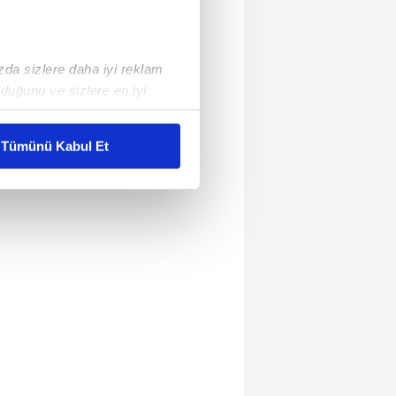
ızda sizlere daha iyi reklam
duğunu ve sizlere en iyi
liyetlerimizi karşılamak
Tümünü Kabul Et
ar gösterilmeyecektir."
çerezler kullanılmaktadır. Bu
u hizmetlerinin sunulması
i ve sizlere yönelik
nılacaktır.
kin detaylı bilgi için Ayarlar
ak ve sitemizde ilgili