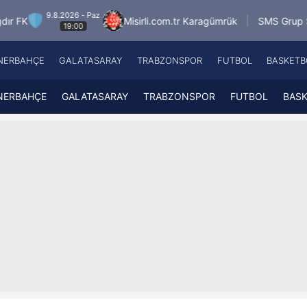
26 - Paz
Misirli.com.tr Karagümrük
SMS Grup Sarıyerspor
:00
NERBAHÇE
GALATASARAY
TRABZONSPOR
FUTBOL
BASKETB
Beşiktaş
A
Fenerbahçe
A
NERBAHÇE
GALATASARAY
TRABZONSPOR
FUTBOL
BAS
Galatasaray
A
Trabzonspor
A
Futbol
A
Basketbol
Ziraat Türkiye Kupası
DİZİ
Diğer Sporlar