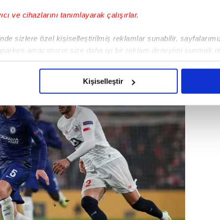
e oynadıkları mücadelede
yıcı ve cihazlarını tanımlayarak çalışırlar.
pılan açıklamada da çapraz bağlarının
de sizlere özel kişiselleştirilmiş reklamlar sunabilir, sayfalarım
aparken amacımızın size daha iyi bir reklam deneyimi sunmak ol
imizden gelen çabayı gösterdiğimizi ve bu noktada, reklamların ma
olduğunu sizlere hatırlatmak isteriz.
Kişiselleştir
çerezlere izin vermedikleri takdirde, kullanıcılara hedefli reklaml
abilmek için İnternet Sitemizde kendimize ve üçüncü kişilere ait 
isel verileriniz işlenmekte olup gerekli olan çerezler bilgi toplum
 çerezler, sitemizin daha işlevsel kılınması ve kişiselleştirilmes
 yapılması, amaçlarıyla sınırlı olarak açık rızanız dahilinde kulla
aşağıda yer alan panel vasıtasıyla belirleyebilirsiniz. Çerezlere iliş
lgilendirme Metnimizi
ziyaret edebilirsiniz.
Korunması Kanunu uyarınca hazırlanmış Aydınlatma Metnimizi okum