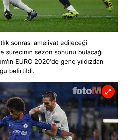
 çerezlerle ilgili bilgi almak için lütfen
tıklayınız
.
tlık sonrası ameliyat edileceği
eşme sürecinin sezon sonunu bulacağı
kım'ın
EURO
2020'de
genç yıldızdan
u belirtildi.