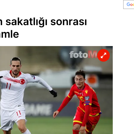
n sakatlığı sonrası
amle