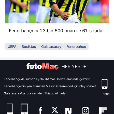
Fenerbahçe > 23 bin 500 puan ile 61. sırada
UEFA
Beşiktaş
Galatasaray
Fenerbahçe
HER YERDE!
Fenerbahçe’de sürpriz ayrılık ihtimali! Devre arasında gelmişti
Fenerbahçe’nin yeni transferi Mason Greenwood için olay sözler!
Galatasaray’da rota yeniden Thiago Almada!
iPhone