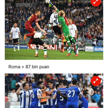
ilgili mevzuata uygun olarak kullanılan çerezlerle ilgili bilgi
almak için lütfen
tıklayınız
.
Roma > 87 bin puan