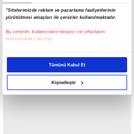
"Sitelerimizde reklam ve pazarlama faaliyetlerinin
yürütülmesi amaçları ile çerezler kullanılmaktadır.
Bu çerezler, kullanıcıların tarayıcı ve cihazlarını
tanımlayarak çalışırlar.
Bu çerezlere izin vermeniz halinde sizlere özel
kişiselleştirilmiş reklamlar sunabilir, sayfalarımızda sizlere
Tümünü Kabul Et
daha iyi reklam deneyimi yaşatabiliriz. Bunu yaparken
Borussia Dortmund > 89 bin puan
amacımızın size daha iyi bir reklam deneyimi sunmak
olduğunu ve sizlere en iyi içerikleri sunabilmek adına
Kişiselleştir
elimizden gelen çabayı gösterdiğimizi ve bu noktada,
reklamların maliyetlerimizi karşılamak noktasında tek gelir
kalemimiz olduğunu sizlere hatırlatmak isteriz.
Her halükârda, kullanıcılar, bu çerezlere izin vermedikleri
takdirde, kullanıcılara hedefli reklamlar
gösterilmeyecektir."