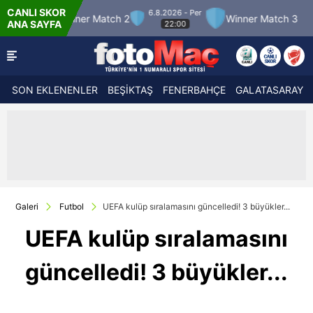
CANLI SKOR
6.8.2026 - Per
7.8
er Match 2
Winner Match 3
Boluspor
ANA SAYFA
22:00
SON EKLENENLER
BEŞİKTAŞ
FENERBAHÇE
GALATASARAY
Galeri
Futbol
UEFA kulüp sıralamasını güncelledi! 3 büyükler...
UEFA kulüp sıralamasını
güncelledi! 3 büyükler...