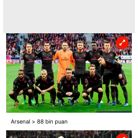
Sizlere daha iyi bir hizmet sunabilmek için İnternet
Sitemizde kendimize ve üçüncü kişilere ait çerezler
kullanılmaktadır. Bu çerezler vasıtasıyla çeşitli kişisel
verileriniz işlenmekte olup gerekli olan çerezler bilgi
toplumu hizmetlerinin sunulması amacıyla
kullanılmaktadır. Diğer çerezler, sitemizin daha işlevsel
kılınması ve kişiselleştirilmesi ve sizlere yönelik
reklam/pazarlama faaliyetlerinin yapılması, amaçlarıyla
sınırlı olarak açık rızanız dahilinde kullanılacaktır.
Çerezlere ilişkin tercihlerinizi aşağıda yer alan panel
vasıtasıyla belirleyebilirsiniz. Çerezlere ilişkin detaylı bilgi
için Ayarlar butonuna tıklayabilir,
Çerez Bilgilendirme
Metnimizi
ziyaret edebilirsiniz.
Arsenal > 88 bin puan
6698 sayılı Kişisel Verilerin Korunması Kanunu uyarınca
hazırlanmış Aydınlatma Metnimizi okumak ve sitemizde