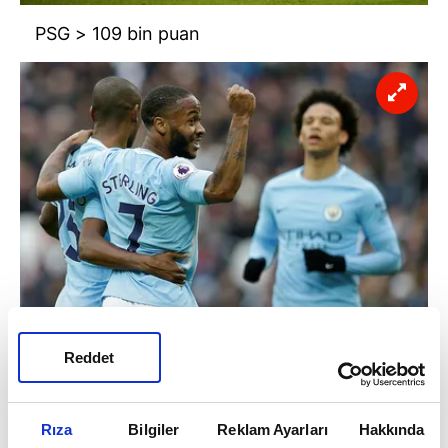
PSG > 109 bin puan
Manchester City > 100 bin puan
Reddet
Rıza
Bilgiler
Reklam Ayarları
Hakkında